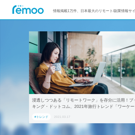
情報掲載1万件、日本最大のリモート/副業情報サ
–マイクロ
浸透しつつある「リモートワーク」を存分に活用！ブ
キング・ドットコム、2021年旅行トレンド「ワーケー
ション」におすすめの国内宿泊施設5選
#トレンド
2021.03.17