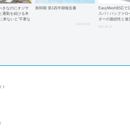
べきなのにオジサ
第80期 第1四半期報告書
EasyMesh対応
と通勤を続ける本
スパ！バッファロー製
社に来ないと”不要な
ターの接続性と速
た
2021.08.06
2021.08.14
イト
T