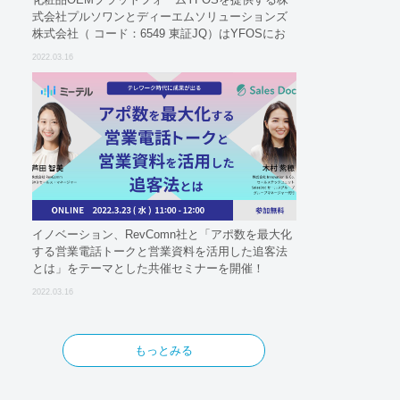
式会社プルソワンとディーエムソリューションズ
株式会社（ コード：6549 東証JQ）はYFOSにお
けるロジスティクスパートナーとしての基本合意
2022.03.16
契約を締結
イノベーション、RevComn社と「アポ数を最大化
する営業電話トークと営業資料を活用した追客法
とは」をテーマとした共催セミナーを開催！
2022.03.16
もっとみる