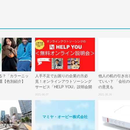
る？「カラーニッ
人手不足でお困りの企業の方必
他人の机の引き出
2選【色別紹介】
見！オンラインアウトソーシング
ていい？ 「会社の
サービス「HELP YOU」説明会開
の意見も
催決定
2021.08.07
2021.06.26
マミヤ・オーピー株式会社