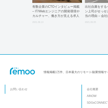
有数企業のCTOインタビュー掲載
出社自粛をする
– IT/Webエンジニアの開発環境や
ン上司がせっせ
カルチャー、働き方が見える求人
当の理由 – 会
サービス【WALL for Engineer】公
人”とバレる
2021.09.13
2021.09.05
開
情報掲載1万件、日本最大のリモート/副業情報サ
お問い合わせ
会社概要
AINOW
SDGsCONNEC