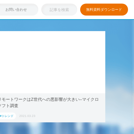
お問い合わせ
無料資料ダウンロード
リモートワークはZ世代への悪影響が大きい–マイクロ
浸透しつ
ソフト調査
キング・ド
ション」
#トレンド
2021.03.23
#トレンド