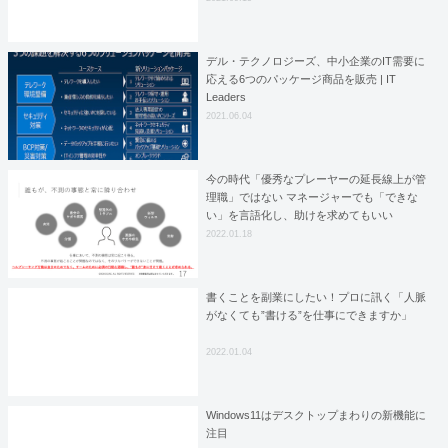
デル・テクノロジーズ、中小企業のIT需要に
応える6つのパッケージ商品を販売 | IT
Leaders
2021.06.04
今の時代「優秀なプレーヤーの延長線上が管
理職」ではない マネージャーでも「できな
い」を言語化し、助けを求めてもいい
2022.01.18
書くことを副業にしたい！プロに訊く「人脈
がなくても”書ける”を仕事にできますか」
2022.01.04
Windows11はデスクトップまわりの新機能に
注目