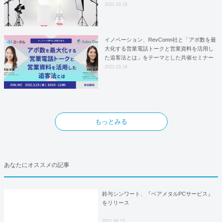
はYFOSにおけるロジスティクスパートナー
2022.03.16
としての基本合意契約を締結
イノベーション、RevComn社と「アポ数を最
大化する営業電話トークと営業資料を活用し
た追客法とは」をテーマとした共催セミナー
を開催！
2022.03.16
もっとみる
あなたにオススメの記事
鈴与シンワート、『ベアメタルPCサービス』
をリリース
2021.09.15