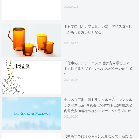
2022.02.15
まるで自宅がカフェみたいに！アイスコーヒ
ーがもっとおいしくなる
2021.07.23
『仕事のアンラーニング 働き方を学びほぐ
す』捨てる学びで、いつものパターンから脱
却
2021.07.06
中央区八丁堀に新トランクルーム・レンタル
オフィス出店!!内覧会は5月22日(土)開催決定!!
内覧会参加者様へはクオカード500円プレゼ
レンタル&シェアニュース
ント!!
2021.05.09
【中高年の婚活Ｑ＆Ａ】元妻なんて、絶対に