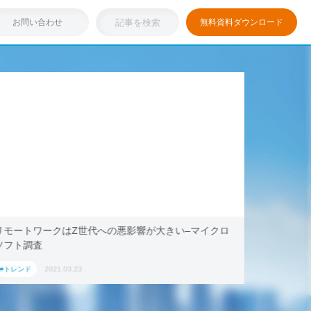
お問い合わせ
無料資料ダウンロード
浸透しつつある「リモートワーク」を存分に活用！ブッ
テレ
キング・ドットコム、2021年旅行トレンド「ワーケー
Aoya
ション」におすすめの国内宿泊施設5選
#トレンド
2021.03.17
#トレ