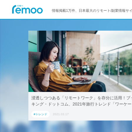
情報掲載1万件、日本最大のリモート/副業情報サ
分に活用！ブッ
テレワークでも取引先に贈れる「リモート手土産
ンド「ワーケー
AoyamaLab
#トレンド
2021.03.17