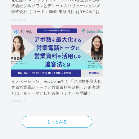
式会社プルソワンとディーエムソリューションズ
株式会社（ コード：6549 東証JQ）はYFOSにお
けるロジスティクスパートナーとしての基本合意
2022.03.16
契約を締結
イノベーション、RevComn社と「アポ数を最大化
する営業電話トークと営業資料を活用した追客法
とは」をテーマとした共催セミナーを開催！
2022.03.16
もっとみる