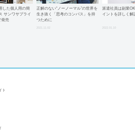
用した個人用の簡
正解のない“ノーノーマル”の世界を
派遣社員は副業O
ス サンワサプライ
生き抜く「思考のコンパス」を持
イントを詳しく解
で発売
つために
2021.11.02
2022.01.10
イト
T