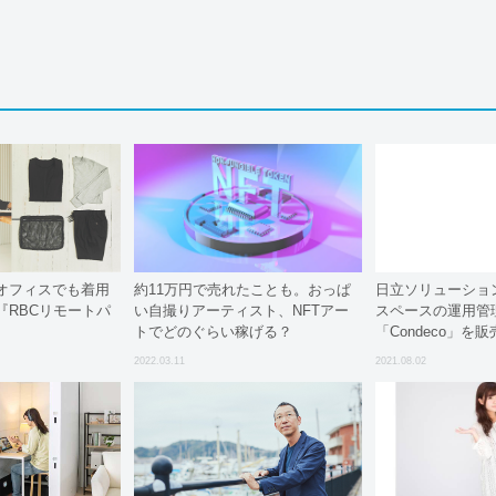
オフィスでも着用
約11万円で売れたことも。おっぱ
日立ソリューショ
『RBCリモートパ
い自撮りアーティスト、NFTアー
スペースの運用管
トでどのぐらい稼げる？
「Condeco」を
2022.03.11
2021.08.02