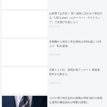
お部屋でお月見！ 置く場所に合わせて変化す
る『LED Lunari （ルナーリー） デスクラン
プ』で光遊びを楽しもう
2021.12.03
首都圏から地方に本社移転は350社超に 11年
ぶり「転出超過」
2022.03.08
主要１１０社、採用計画アンケート 製造業、
前向きな動きも
2021.04.19
コロナ禍で地元志向の就職が増加 地方の多様
な雇用の機会創出が喫緊の課題に