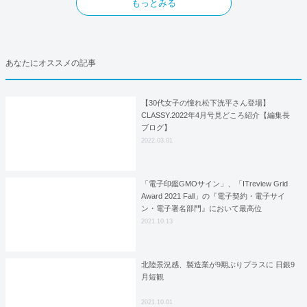
もっとみる
あなたにオススメの記事
【30代女子の憧れ松下洸平さん登場】
CLASSY.2022年4月号見どころ紹介【編集長
ブログ】
2022.03.01
「電子印鑑GMOサイン」、「ITreview Grid
Award 2021 Fall」の『電子契約・電子サイ
ン・電子署名部門』において最高位
『Leader』賞を６期連続で受賞
2021.10.13
北陸景況感、製造業が9期ぶりプラスに 日銀9
月短観
2021.10.01