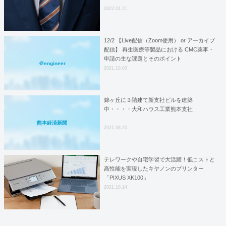
2022.01.21
12/2 【Live配信（Zoom使用） or アーカイブ
配信】 再生医療等製品における CMC薬事・
申請の主な課題とそのポイント
＠engineer
2021.10.03
錦ヶ丘に３階建て新支社ビルを建築
中・・・・大和ハウス工業熊本支社
熊本経済新聞
2021.08.20
テレワークや自宅学習で大活躍！低コストと
高性能を実現したキヤノンのプリンター
「PIXUS XK100」
2021.10.14