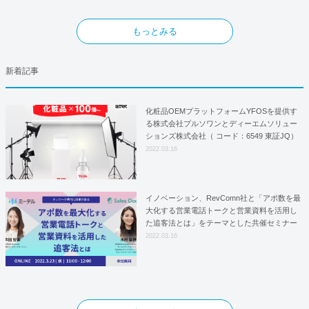
もっとみる
新着記事
化粧品OEMプラットフォームYFOSを提供す
る株式会社プルソワンとディーエムソリュー
ションズ株式会社（ コード：6549 東証JQ）
はYFOSにおけるロジスティクスパートナー
2022.03.16
としての基本合意契約を締結
イノベーション、RevComn社と「アポ数を最
大化する営業電話トークと営業資料を活用し
た追客法とは」をテーマとした共催セミナー
を開催！
2022.03.16