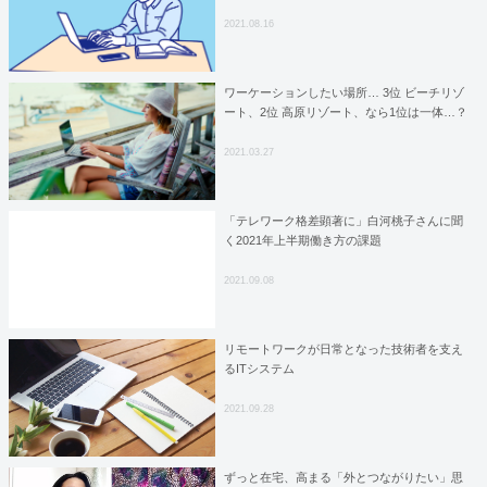
2021.08.16
ワーケーションしたい場所… 3位 ビーチリゾ
ート、2位 高原リゾート、なら1位は一体…？
2021.03.27
「テレワーク格差顕著に」白河桃子さんに聞
く2021年上半期働き方の課題
2021.09.08
リモートワークが日常となった技術者を支え
るITシステム
2021.09.28
ずっと在宅、高まる「外とつながりたい」思