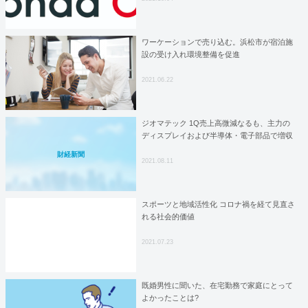
ワーケーションで売り込む。浜松市が宿泊施
設の受け入れ環境整備を促進
2021.06.22
ジオマテック 1Q売上高微減なるも、主力の
ディスプレイおよび半導体・電子部品で増収
財経新聞
2021.08.11
スポーツと地域活性化 コロナ禍を経て見直さ
れる社会的価値
2021.07.23
既婚男性に聞いた、在宅勤務で家庭にとって
よかったことは?