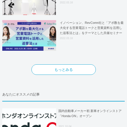
はYFOSにおけるロジスティクスパートナー
2022.03.16
としての基本合意契約を締結
イノベーション、RevComn社と「アポ数を最
大化する営業電話トークと営業資料を活用し
た追客法とは」をテーマとした共催セミナー
を開催！
2022.03.16
もっとみる
あなたにオススメの記事
国内自動車メーカー初 新車オンラインストア
「Honda ON」オープン
2021.10.04