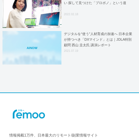
い 探して見つけた「プロボノ」という道
2022.02.18
デジタルを“使う”人材育成の加速へ 日本企業
が持つべき「DXマインド」とは｜JDLA特別
顧問 西山 圭太氏 講演レポート
AINOW
2021.07.19
情報掲載1万件、日本最大のリモート/副業情報サイト