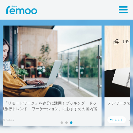
テレワークでも取引先に贈れる「リモート手土産」、AoyamaLab
#トレンド
2021.03.17