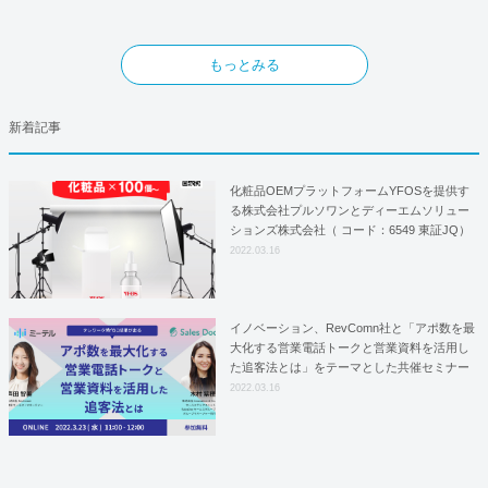
もっとみる
新着記事
化粧品OEMプラットフォームYFOSを提供す
る株式会社プルソワンとディーエムソリュー
ションズ株式会社（ コード：6549 東証JQ）
はYFOSにおけるロジスティクスパートナー
2022.03.16
としての基本合意契約を締結
イノベーション、RevComn社と「アポ数を最
大化する営業電話トークと営業資料を活用し
た追客法とは」をテーマとした共催セミナー
を開催！
2022.03.16