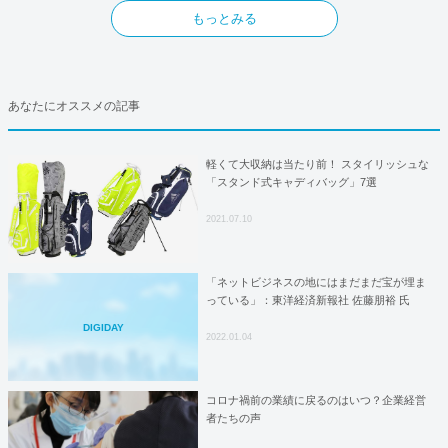
もっとみる
あなたにオススメの記事
軽くて大収納は当たり前！ スタイリッシュな
「スタンド式キャディバッグ」7選
2021.07.10
「ネットビジネスの地にはまだまだ宝が埋ま
っている」：東洋経済新報社 佐藤朋裕 氏
DIGIDAY
2022.01.04
コロナ禍前の業績に戻るのはいつ？企業経営
者たちの声