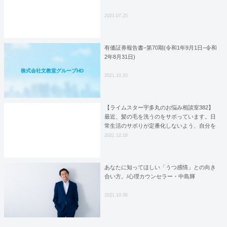
2021.07.25
有価証券報告書−第70期(令和1年9月1日−令和
2年8月31日)
株式会社文教堂グループHD
2021.10.20
【ライムスター宇多丸のお悩み相談室382】
最近、髪の毛を洗うのをサボっています。日
常生活のサボりが定番化しないよう、自分を
律するにはどうしたらいいですか？
2021.12.18
あなたに知ってほしい「うつ感情」との向き
合い方。/心理カウンセラー・中島輝
2021.10.06