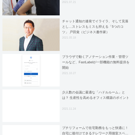
2021.07.21
チャット通知の連発でイライラ、そして見落
とし…ストレスもミスも抑える「5つのコ
ツ」 戸田覚（ビジネス書作家）
2021.05.18
ブラウザで動くアノテーション作業・管理ツ
ールなど、FastLabelが一部機能の無料提供を
開始
2021.10.27
少人数の会議に最適な「ハドルルーム」と
は？ 生産性を高めるオフィス構築のポイント
2021.11.24
プチリフォームで在宅勤務をもっと快適に！
自宅に後付けできるテレワーク用個室スペ…