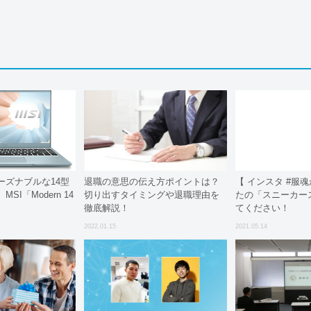
ーズナブルな14型
退職の意思の伝え方ポイントは？
【 インスタ #服
I「Modern 14
切り出すタイミングや退職理由を
たの「スニーカー
徹底解説！
てください！
2022.01.15
2021.05.14