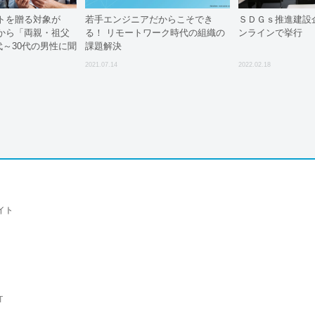
トを贈る対象が
若手エンジニアだからこそでき
ＳＤＧｓ推進建設
から「両親・祖父
る！ リモートワーク時代の組織の
ンラインで挙行
0代～30代の男性に聞
課題解決
ホワイトデー」に関
2021.07.14
2022.02.18
調査
イト
T