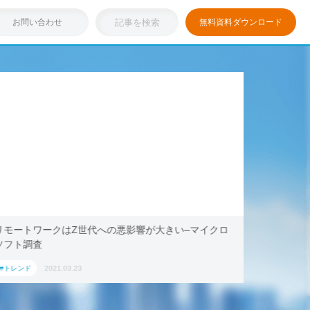
お問い合わせ
無料資料ダウンロード
リモートワークはZ世代への悪影響が大きい–マイクロ
浸透しつ
ソフト調査
キング・ド
ション」
#トレンド
2021.03.23
#トレンド