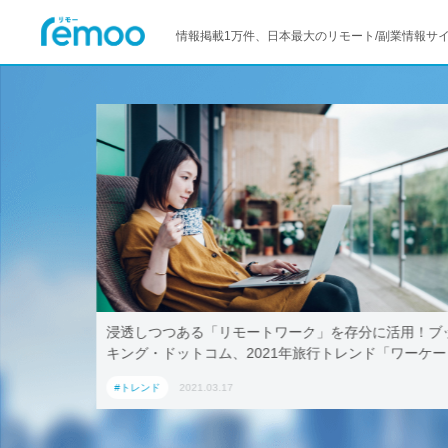
情報掲載1万件、日本最大のリモート/副業情報サ
–マイクロ
浸透しつつある「リモートワーク」を存分に活用！ブ
キング・ドットコム、2021年旅行トレンド「ワーケー
ション」におすすめの国内宿泊施設5選
#トレンド
2021.03.17