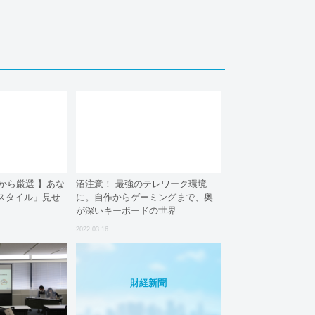
魂から厳選 】あな
沼注意！ 最強のテレワーク環境
スタイル」見せ
に。自作からゲーミングまで、奥
が深いキーボードの世界
2022.03.16
財経新聞