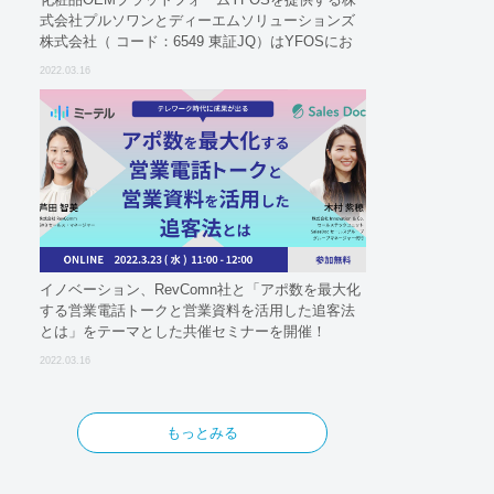
式会社プルソワンとディーエムソリューションズ
株式会社（ コード：6549 東証JQ）はYFOSにお
けるロジスティクスパートナーとしての基本合意
2022.03.16
契約を締結
イノベーション、RevComn社と「アポ数を最大化
する営業電話トークと営業資料を活用した追客法
とは」をテーマとした共催セミナーを開催！
2022.03.16
もっとみる