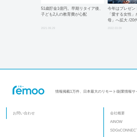
51歳貯金1億円。早期リタイア後、
今年はプレゼン
子ども2人の教育費が心配
「愛する女性」
母」へ拡大 /2
いた「2022年
2021.09.29
2022.03.09
するアンケート
情報掲載1万件、日本最大のリモート/副業情報サ
お問い合わせ
会社概要
AINOW
SDGsCONNEC