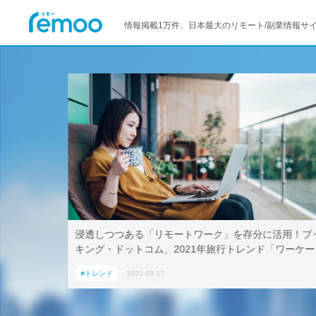
情報掲載1万件、日本最大のリモート/副業情報サ
–マイクロ
浸透しつつある「リモートワーク」を存分に活用！ブ
キング・ドットコム、2021年旅行トレンド「ワーケー
ション」におすすめの国内宿泊施設5選
#トレンド
2021.03.17