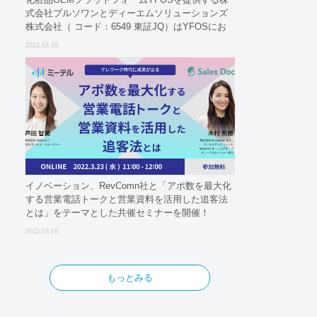
式会社プルソワンとディーエムソリューションズ
株式会社（ コード：6549 東証JQ）はYFOSにお
けるロジスティクスパートナーとしての基本合意
2022.03.16
契約を締結
イノベーション、RevComn社と「アポ数を最大化
する営業電話トークと営業資料を活用した追客法
とは」をテーマとした共催セミナーを開催！
2022.03.16
もっとみる