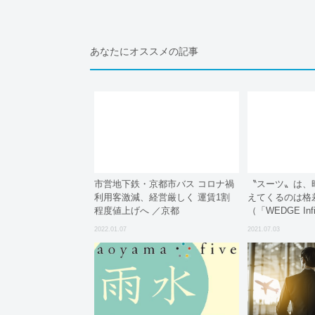
あなたにオススメの記事
市営地下鉄・京都市バス コロナ禍
〝スーツ〟は、
利用客激減、経営厳しく 運賃1割
えてくるのは格差
程度値上げへ ／京都
（「WEDGE In
刊「Wedge」副
2022.01.07
2021.07.03
WEDGE Infinity