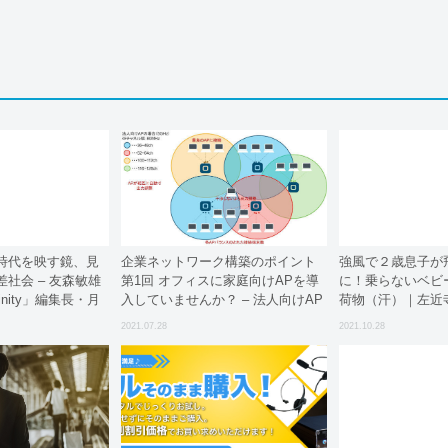
時代を映す鏡、見
企業ネットワーク構築のポイント
強風で２歳息子が
社会 – 友森敏雄
第1回 オフィスに家庭向けAPを導
に！乗らないベビ
finity」編集長・月
入していませんか？ – 法人向けAP
荷物（汗）｜左近
編集長） –
との違い –
児漫画
2021.07.28
2021.10.28