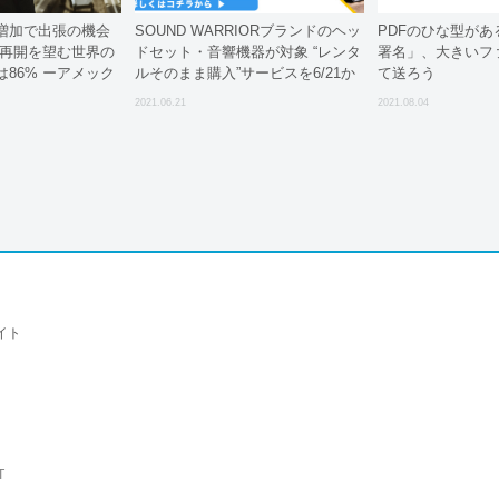
増加で出張の機会
SOUND WARRIORブランドのヘッ
PDFのひな型が
 再開を望む世界の
ドセット・音響機器が対象 “レンタ
署名」、大きいフ
86% ーアメック
ルそのまま購入”サービスを6/21か
て送ろう
ら開始
2021.06.21
2021.08.04
イト
T