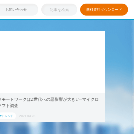
お問い合わせ
無料資料ダウンロード
リモートワークはZ世代への悪影響が大きい–マイクロ
浸透しつ
ソフト調査
キング・ド
ション」
#トレンド
2021.03.23
#トレンド