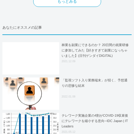
もっとみる
あなたにオススメの記事
林業を副業にできるのか？ 20日間の就業研修
に参加してみた【好きすぎて副業になっちゃ
いました】(日刊ゲンダイDIGITAL)
2021.12.09
「監視ソフト入り業務端末」が招く、予想通
りの悲惨な結末
2022.01.06
テレワーク実施企業の4割がCOVID-19収束後
にテレワークを縮小する意向─IDC Japan | IT
Leaders
2021.05.12