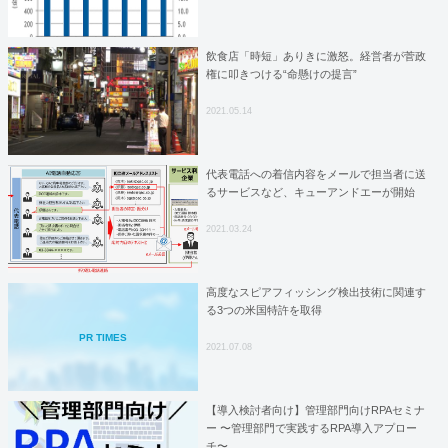
飲食店「時短」ありきに激怒。経営者が菅政
権に叩きつける“命懸けの提言”
2021.05.14
代表電話への着信内容をメールで担当者に送
るサービスなど、キューアンドエーが開始
2021.03.24
高度なスピアフィッシング検出技術に関連す
る3つの米国特許を取得
PR TIMES
2021.07.08
【導入検討者向け】管理部門向けRPAセミナ
ー 〜管理部門で実践するRPA導入アプロー
チ〜