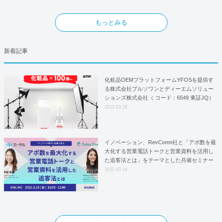
もっとみる
新着記事
化粧品OEMプラットフォームYFOSを提供す
る株式会社プルソワンとディーエムソリュー
ションズ株式会社（ コード：6549 東証JQ）
はYFOSにおけるロジスティクスパートナー
2022.03.16
としての基本合意契約を締結
イノベーション、RevComn社と「アポ数を最
大化する営業電話トークと営業資料を活用し
た追客法とは」をテーマとした共催セミナー
を開催！
2022.03.16