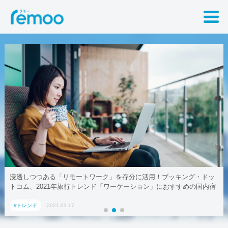
る「リモートワーク」を存分に活用！ブッキング・ドッ
テレワークでも
21年旅行トレンド「ワーケーション」におすすめの国内宿
2021.03.17
#トレンド
20