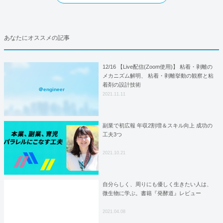
あなたにオススメの記事
12/16 【Live配信(Zoom使用)】 粘着・剥離の
メカニズム解明、 粘着・剥離挙動の観察と粘
着剤の設計技術
＠engineer
2021.11.11
副業で初広報 年収2割増＆スキル向上 成功の
工夫3つ
2021.10.21
自分らしく、周りにも優しく生きたい人は、
微生物に学ぶ。書籍『発酵道』レビュー
2021.04.08