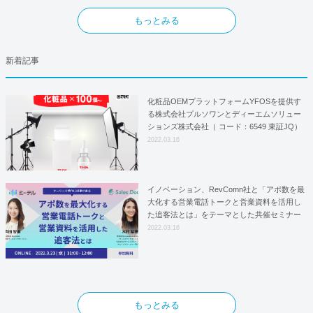
もっとみる
新着記事
化粧品OEMプラットフォームYFOSを提供す
る株式会社プルソワンとディーエムソリュー
ションズ株式会社（ コード：6549 東証JQ）
はYFOSにおけるロジスティクスパートナー
2022.03.16
としての基本合意契約を締結
イノベーション、RevComn社と「アポ数を最
大化する営業電話トークと営業資料を活用し
た追客法とは」をテーマとした共催セミナー
を開催！
2022.03.16
もっとみる