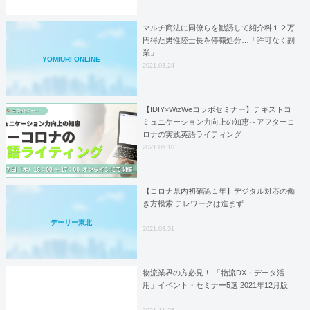
マルチ商法に同僚らを勧誘して紹介料１２万
円得た男性陸士長を停職処分…「許可なく副
業」
YOMIURI ONLINE
2021.03.24
【IDIY×WizWeコラボセミナー】テキストコ
ミュニケーション力向上の知恵～アフターコ
ロナの実践英語ライティング
2021.05.10
【コロナ県内初確認１年】デジタル対応の働
き方模索 テレワークは進まず
デーリー東北
2021.03.31
物流業界の方必見！ 「物流DX・データ活
用」イベント・セミナー5選 2021年12月版