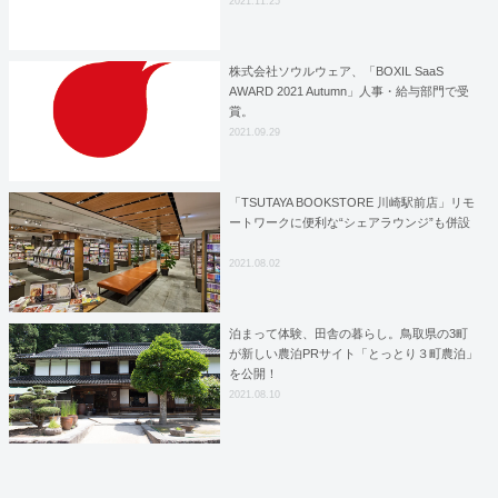
2021.11.25
株式会社ソウルウェア、「BOXIL SaaS
AWARD 2021 Autumn」人事・給与部門で受
賞。
2021.09.29
「TSUTAYA BOOKSTORE 川崎駅前店」リモ
ートワークに便利な“シェアラウンジ”も併設
2021.08.02
泊まって体験、田舎の暮らし。鳥取県の3町
が新しい農泊PRサイト「とっとり３町農泊」
を公開！
2021.08.10