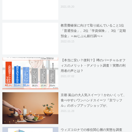
2021.05.20
教育費確保に向けて取り組んでいること1位
「普通預金」、2位「学資保険」、3位「定期
預金」＝auじぶん銀行調べ＝
2022.03.15
【本当に安い？便利？】噂のバーチャルオフ
ィスのメリット・デメリット調査！実際の利
用者の声とは？
2021.07.02
京都 嵐山の大人気スイーツ！かわいくって、
食べやすいワンハンドスイーツ『京ワッフ
ル』のポップアップショップが、
12/1(月)~12/5(日) ルミネ新宿 LUMINE1で期
2021.11.28
間限定オープン
ウィズコロナでの移住関心層の実態を調査