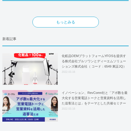
もっとみる
新着記事
化粧品OEMプラットフォームYFOSを提供す
る株式会社プルソワンとディーエムソリュー
ションズ株式会社（ コード：6549 東証JQ）
はYFOSにおけるロジスティクスパートナー
2022.03.16
としての基本合意契約を締結
イノベーション、RevComn社と「アポ数を最
大化する営業電話トークと営業資料を活用し
た追客法とは」をテーマとした共催セミナー
を開催！
2022.03.16