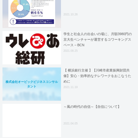
2021.10.26
学生と社会人の出会いの場に、月額3980円の
京大生ベンチャーが運営するコワーキングス
ペース – BCN
2021.09.25
【 横浜銀行主催 】【川崎市産業振興財団共
催】安心・効率的なテレワークをおこなうた
めに
株式会社オービックビジネスコンサル
タント
2021.11.19
～風の時代の自信～【自信について】
2021.04.05