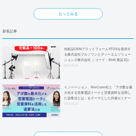
もっとみる
新着記事
化粧品OEMプラットフォームYFOSを提供す
る株式会社プルソワンとディーエムソリュー
ションズ株式会社（ コード：6549 東証JQ）
はYFOSにおけるロジスティクスパートナー
2022.03.16
としての基本合意契約を締結
イノベーション、RevComn社と「アポ数を最
大化する営業電話トークと営業資料を活用し
た追客法とは」をテーマとした共催セミナー
を開催！
2022.03.16