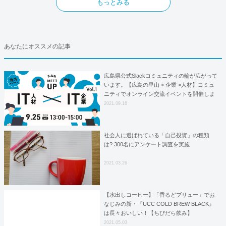
もっとみる
あなたにオススメの記事
広島県公式Slackコミュニティの輪が広がって
います。【広島の里山 × 企業 ×人材】コミュ
ニティでオンライン交流イベントを開催しま
す！
2021.09.16
社会人に選ばれている「自己投資」の種類
は? 300名にアンケート調査を実施
2021.03.26
【水出しコーヒー】「香るどブリュー」でお
なじみの新・『UCC COLD BREW BLACK』
は長々おいしい！【ちびだら飲み】
2021.05.03