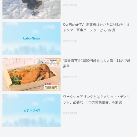
2022.01.06
OurPlanet-TV : 新政権はただちに行動を！ミ
ャンマー軍事クーデターから8か月
LaborNews
2021.10.08
“高級海苔弁”1000円超えも大人気！11品で超
豪華
2021.10.12
ワークシェアリングとは？メリット・デメリ
ット、必要な「6つの労務整備」を解説
ビジネス+IT
2021.04.08