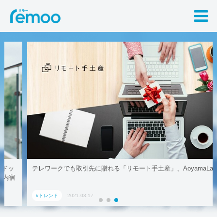
テレワークでも取引先に贈れる「リモート手土産」、AoyamaLab
#トレンド
2021.03.17