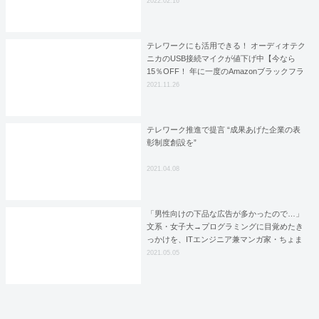
2022.02.16
テレワークにも活用できる！ オーディオテク
ニカのUSB接続マイクが値下げ中【今なら
15％OFF！ 年に一度のAmazonブラックフラ
イデー】
2021.11.26
テレワーク推進で提言 “成果あげた企業の表
彰制度創設を”
2021.04.08
「男性向けの下品な広告が多かったので…」
文系・女子大→プログラミングに目覚めたき
っかけを、ITエンジニア兼マンガ家・ちょま
どが語る
2021.05.05