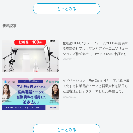
もっとみる
新着記事
化粧品OEMプラットフォームYFOSを提供す
る株式会社プルソワンとディーエムソリュー
ションズ株式会社（ コード：6549 東証JQ）
はYFOSにおけるロジスティクスパートナー
2022.03.16
としての基本合意契約を締結
イノベーション、RevComn社と「アポ数を最
大化する営業電話トークと営業資料を活用し
た追客法とは」をテーマとした共催セミナー
を開催！
2022.03.16
もっとみる