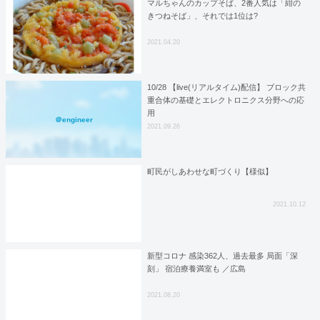
マルちゃんのカップそば、2番人気は「紺の
きつねそば」、それでは1位は?
2021.04.20
10/28 【live(リアルタイム)配信】 ブロック共
重合体の基礎とエレクトロニクス分野への応
用
＠engineer
2021.09.26
町民がしあわせな町づくり【様似】
2021.10.12
新型コロナ 感染362人、過去最多 局面「深
刻」 宿泊療養満室も ／広島
2021.08.20