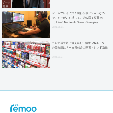
ゲームプレイに深く関わるポジションなの
で、やりがいを感じる。第60回：棗田 敦
（Ubisoft Montreal / Senior Gameplay
Animator） – 連載
2021.06.01
コロナ禍で買い替え進む、無線LANルーター
の売れ筋は？ – 古田雄介の家電トレンド通信
2021.03.27