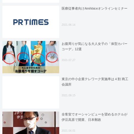
医療従事者向けAmiVoiceオンラインセミナー
2021.06.14
お腹周りが気になる大人女子の「体型カバー
コーデ」12選
2021.07.27
東京の中小企業テレワーク実施率は４割 商工
会議所
2021.09.15
全客室でオーシャンビューを望めるホテルが
伊豆高原で開業、日本郵政
2021.04.01