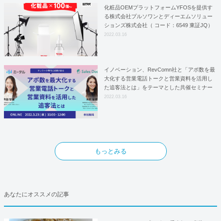
化粧品OEMプラットフォームYFOSを提供す
る株式会社プルソワンとディーエムソリュー
ションズ株式会社（ コード：6549 東証JQ）
はYFOSにおけるロジスティクスパートナー
2022.03.16
としての基本合意契約を締結
イノベーション、RevComn社と「アポ数を最
大化する営業電話トークと営業資料を活用し
た追客法とは」をテーマとした共催セミナー
を開催！
2022.03.16
もっとみる
あなたにオススメの記事