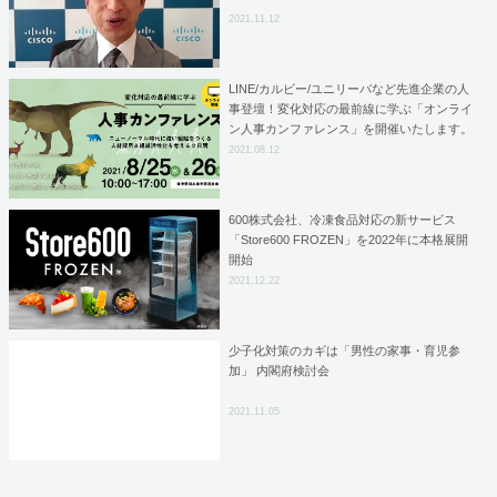
2021.11.12
LINE/カルビー/ユニリーバなど先進企業の人
事登壇！変化対応の最前線に学ぶ「オンライ
ン人事カンファレンス」を開催いたします。
（8/25・26）
2021.08.12
600株式会社、冷凍食品対応の新サービス
「Store600 FROZEN」を2022年に本格展開
開始
2021.12.22
少子化対策のカギは「男性の家事・育児参
加」 内閣府検討会
2021.11.05