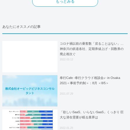
もっとみる
あなたにオススメの記事
コロナ禍以前の乗客数「戻ることはない」…
神奈川の鉄道各社、定期券値上げ・回数券の
廃止相次ぐ
2022.03.12
奉行Cafe -奉行クラウド相談会♪- in Osaka
2021＜事前予約制＞：8月 ＜8/5＞
株式会社オービックビジネスコンサル
タント
2021.07.29
「欲しいSaaS、いらないSaaS」くっきり 巨
大な潜在需要が眠る業界は
2022.01.25