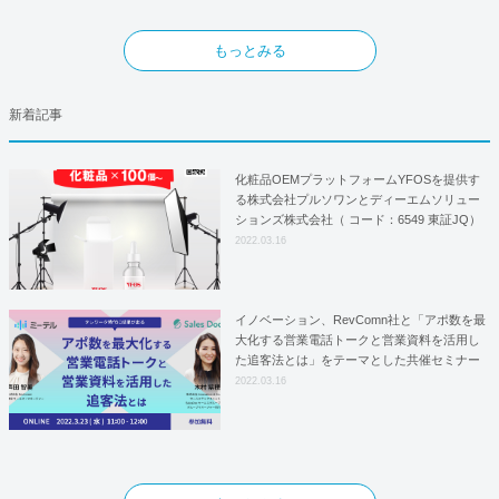
もっとみる
新着記事
化粧品OEMプラットフォームYFOSを提供す
る株式会社プルソワンとディーエムソリュー
ションズ株式会社（ コード：6549 東証JQ）
はYFOSにおけるロジスティクスパートナー
2022.03.16
としての基本合意契約を締結
イノベーション、RevComn社と「アポ数を最
大化する営業電話トークと営業資料を活用し
た追客法とは」をテーマとした共催セミナー
を開催！
2022.03.16