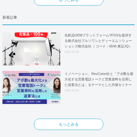
新着記事
化粧品OEMプラットフォームYFOSを提供す
る株式会社プルソワンとディーエムソリュー
ションズ株式会社（ コード：6549 東証JQ）
はYFOSにおけるロジスティクスパートナー
2022.03.16
としての基本合意契約を締結
イノベーション、RevComn社と「アポ数を最
大化する営業電話トークと営業資料を活用し
た追客法とは」をテーマとした共催セミナー
を開催！
2022.03.16
もっとみる