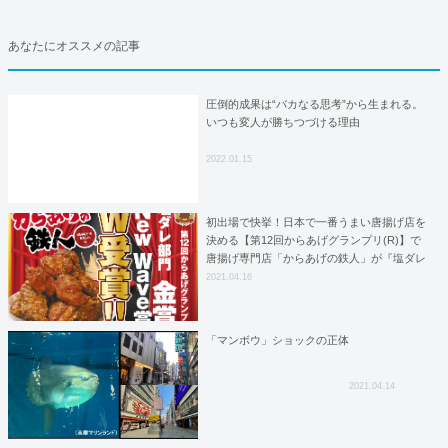
あなたにオススメの記事
圧倒的成果は“バカなる思考”から生まれる。
いつも変人が勝ちつづける理由
2022.01.15
初出場で快挙！日本で一番うまい唐揚げ店を
決める【第12回からあげグランプリ(R)】で
唐揚げ専門店「からあげの鉄人」が『塩ダレ
部門金賞』と『New Wave賞』をダブル受
2021.04.16
賞！
「マンボウ」ショックの正体
2021.04.14