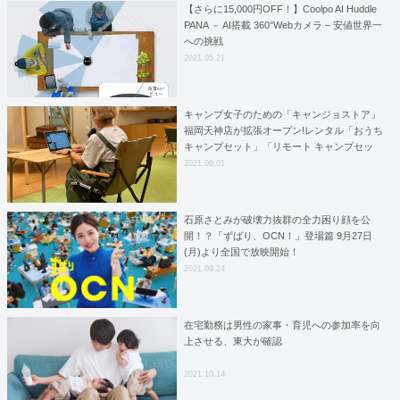
【さらに15,000円OFF！】Coolpo AI Huddle
PANA － AI搭載 360°Webカメラ – 安値世界一
への挑戦
2021.05.21
キャンプ女子のための「キャンジョストア」
福岡天神店が拡張オープン!レンタル「おうち
キャンプセット」「リモート キャンプセッ
ト」などもレンタル開始！
2021.06.01
石原さとみが破壊力抜群の全力困り顔を公
開！？「ずばり、OCN！」登場篇 9月27日
(月)より全国で放映開始！
2021.09.24
在宅勤務は男性の家事・育児への参加率を向
上させる、東大が確認
2021.10.14