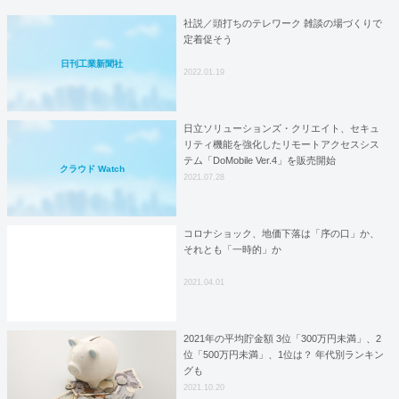
社説／頭打ちのテレワーク 雑談の場づくりで
定着促そう
日刊工業新聞社
2022.01.19
日立ソリューションズ・クリエイト、セキュ
リティ機能を強化したリモートアクセスシス
テム「DoMobile Ver.4」を販売開始
クラウド Watch
2021.07.28
コロナショック、地価下落は「序の口」か、
それとも「一時的」か
2021.04.01
2021年の平均貯金額 3位「300万円未満」、2
位「500万円未満」、1位は？ 年代別ランキン
グも
2021.10.20