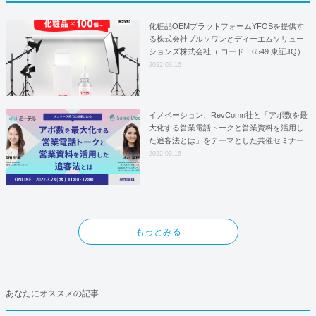
化粧品OEMプラットフォームYFOSを提供す
る株式会社プルソワンとディーエムソリュー
ションズ株式会社（ コード：6549 東証JQ）
はYFOSにおけるロジスティクスパートナー
2022.03.16
としての基本合意契約を締結
イノベーション、RevComn社と「アポ数を最
大化する営業電話トークと営業資料を活用し
た追客法とは」をテーマとした共催セミナー
を開催！
2022.03.16
もっとみる
あなたにオススメの記事