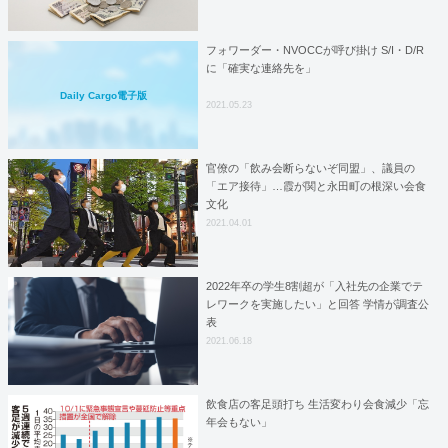
フォワーダー・NVOCCが呼び掛け S/I・D/R
に「確実な連絡先を」
Daily Cargo電子版
2021.05.23
官僚の「飲み会断らないぞ同盟」、議員の
「エア接待」…霞が関と永田町の根深い会食
文化
2021.04.01
2022年卒の学生8割超が「入社先の企業でテ
レワークを実施したい」と回答 学情が調査公
表
2021.06.18
飲食店の客足頭打ち 生活変わり会食減少「忘
年会もない」