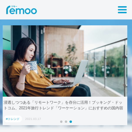
テレワークでも取引先に贈れる「リモート手土産」、AoyamaLab
#トレンド
2021.03.17