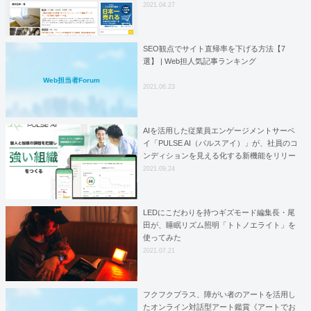
2021.04.27
SEO観点でサイト直帰率を下げる方法【7
選】 | Web担人気記事ランキング
Web担当者Forum
2021.06.23
AIを活用した従業員エンゲージメントサーベ
イ「PULSE AI（パルスアイ）」が、社員のコ
ンディションを見える化する新機能をリリー
ス
2021.09.24
LEDにこだわりを持つギズモード編集長・尾
田が、睡眠リズム照明「トトノエライト」を
使ってみた
2021.07.21
フクフクプラス、障がい者のアートを活用し
たオンライン対話型アート鑑賞《アートでお