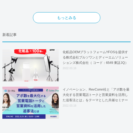
もっとみる
新着記事
化粧品OEMプラットフォームYFOSを提供す
る株式会社プルソワンとディーエムソリュー
ションズ株式会社（ コード：6549 東証JQ）
はYFOSにおけるロジスティクスパートナー
2022.03.16
としての基本合意契約を締結
イノベーション、RevComn社と「アポ数を最
大化する営業電話トークと営業資料を活用し
た追客法とは」をテーマとした共催セミナー
を開催！
2022.03.16