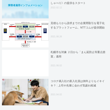
しゃべり》の提供をスタート
障害者雇用インフォメーション
2022.02.12
見積もりから請求までの企業間取引を電子化
するプラットフォーム、NTTコムが提供開始
2021.08.26
札幌市を対象 ２日から「まん延防止等重点措
置」適用
2021.08.02
コロナ禍入社の新入社員は例年よりもイキイ
キ？ : 上司や先輩に会わず気疲れ軽減
2021.04.02