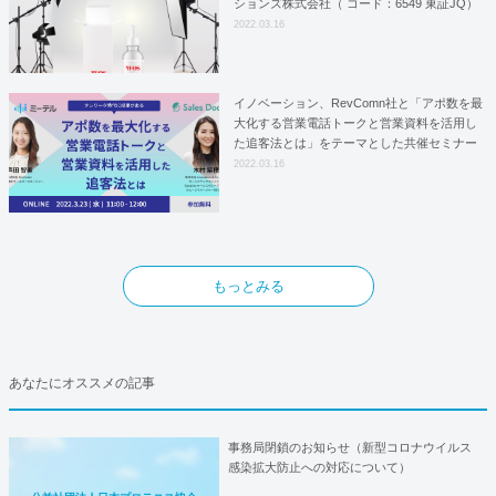
ションズ株式会社（ コード：6549 東証JQ）
はYFOSにおけるロジスティクスパートナー
2022.03.16
としての基本合意契約を締結
イノベーション、RevComn社と「アポ数を最
大化する営業電話トークと営業資料を活用し
た追客法とは」をテーマとした共催セミナー
を開催！
2022.03.16
もっとみる
あなたにオススメの記事
事務局閉鎖のお知らせ（新型コロナウイルス
感染拡大防止への対応について）