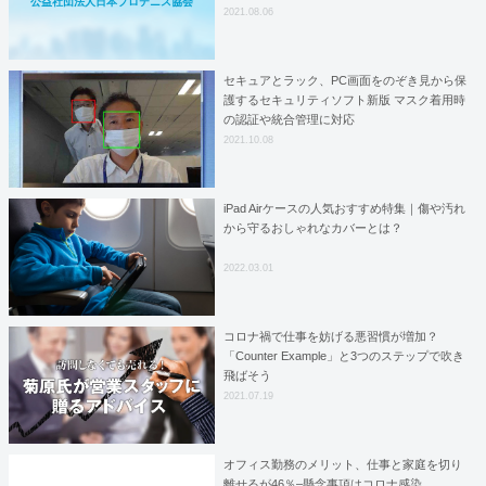
公益社団法人日本プロテニス協会
2021.08.06
セキュアとラック、PC画面をのぞき見から保
護するセキュリティソフト新版 マスク着用時
の認証や統合管理に対応
2021.10.08
iPad Airケースの人気おすすめ特集｜傷や汚れ
から守るおしゃれなカバーとは？
2022.03.01
コロナ禍で仕事を妨げる悪習慣が増加？
「Counter Example」と3つのステップで吹き
飛ばそう
2021.07.19
オフィス勤務のメリット、仕事と家庭を切り
離せるが46％–懸念事項はコロナ感染