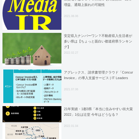
増益、通期上振れの可能性
2021.08.06
安定収入ナンバーワン？不動産収入生活者が
多い県は【ちょっと面白い都道府県ランキン
グ】
2022.02.27
アグレックス、請求書管理クラウド「Concur
Invoice」の導入支援サービス | IT Leaders
2021.07.06
21年実績・1都3県「本当に住みやすい街大賞
2022」1位は辻堂 今年はどうなる？
2022.01.04