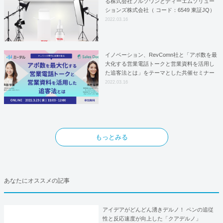
る株式会社プルソワンとディーエムソリュー
ションズ株式会社（ コード：6549 東証JQ）
はYFOSにおけるロジスティクスパートナー
2022.03.16
としての基本合意契約を締結
イノベーション、RevComn社と「アポ数を最
大化する営業電話トークと営業資料を活用し
た追客法とは」をテーマとした共催セミナー
を開催！
2022.03.16
もっとみる
あなたにオススメの記事
アイデアがどんどん湧きデルノ！ ペンの追従
性と反応速度が向上した「クアデルノ」