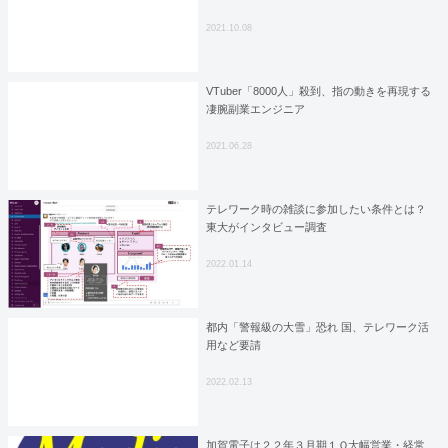
2021.10.08
VTuber「8000人」殺到、指の動きを再現する
凄腕副業エンジニア
2021.06.28
テレワーク時の雑談に参加したい条件とは？
東大がインタビュー調査
2022.01.14
都内「警報級の大雪」恐れ 国、テレワーク活
用など要請
2022.02.13
加賀電子は２２年３月期１Ｑ大幅営業・経常