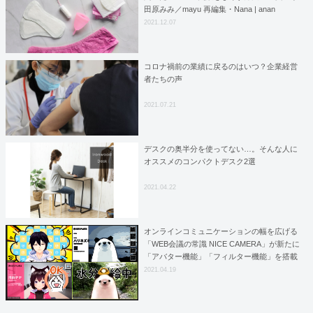
田原みみ／mayu 再編集・Nana | anan
Beauty+
2021.12.07
コロナ禍前の業績に戻るのはいつ？企業経営
者たちの声
2021.07.21
デスクの奥半分を使ってない…。そんな人に
オススメのコンパクトデスク2選
2021.04.22
オンラインコミュニケーションの幅を広げる
「WEB会議の常識 NICE CAMERA」が新たに
「アバター機能」「フィルター機能」を搭載
し、さらなる大型アップデートを展開！
2021.04.19