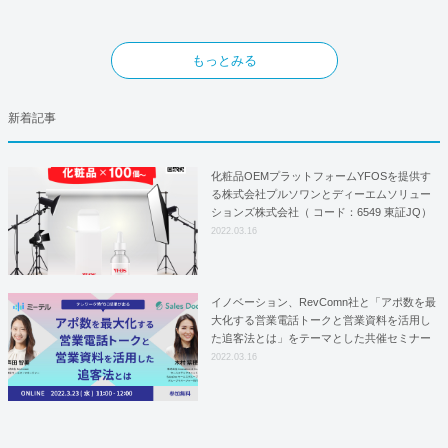
もっとみる
新着記事
化粧品OEMプラットフォームYFOSを提供す
る株式会社プルソワンとディーエムソリュー
ションズ株式会社（ コード：6549 東証JQ）
はYFOSにおけるロジスティクスパートナー
2022.03.16
としての基本合意契約を締結
イノベーション、RevComn社と「アポ数を最
大化する営業電話トークと営業資料を活用し
た追客法とは」をテーマとした共催セミナー
を開催！
2022.03.16