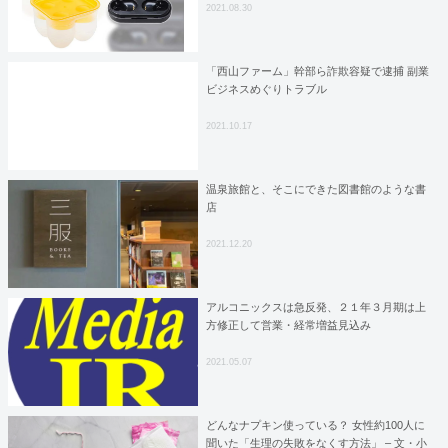
2021.08.30
「西山ファーム」幹部ら詐欺容疑で逮捕 副業
ビジネスめぐりトラブル
2021.10.17
温泉旅館と、そこにできた図書館のような書
店
2021.12.20
アルコニックスは急反発、２１年３月期は上
方修正して営業・経常増益見込み
2021.05.07
どんなナプキン使っている？ 女性約100人に
聞いた「生理の失敗をなくす方法」 – 文・小