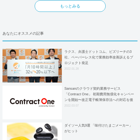
もっとみる
あなたにオススメの記事
ラクス、弁護士ドットコム、ビズリーチの3
社、ペーパーレス化で業務効率改善訴えるプ
ロジェクト発足
2022.01.28
Sansanのクラウド契約業務サービス
「Contract One」 初期費用無償化キャンペー
ンを開始〜改正電子帳簿保存法への対応を後
押し〜
2022.03.07
ダイソー人気9選 「味付けたまごメーカー」
がヒット