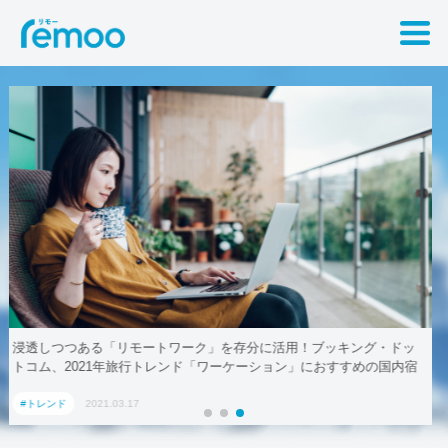
・ドッ
テレワークでも取引先に贈れる「リモート手土産」、AoyamaLab
国内宿
#トレンド
2021.03.17