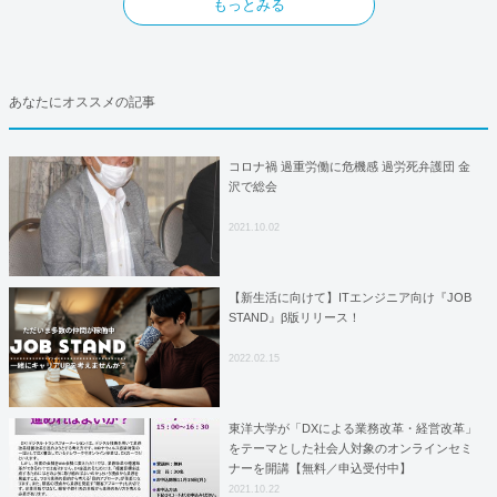
もっとみる
あなたにオススメの記事
コロナ禍 過重労働に危機感 過労死弁護団 金
沢で総会
2021.10.02
【新生活に向けて】ITエンジニア向け『JOB
STAND』β版リリース！
2022.02.15
東洋大学が「DXによる業務改革・経営改革」
をテーマとした社会人対象のオンラインセミ
ナーを開講【無料／申込受付中】
2021.10.22