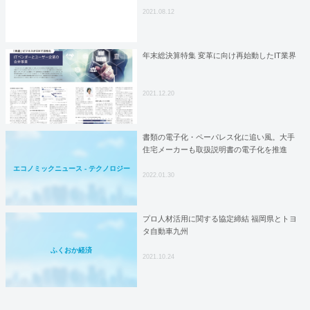
2021.08.12
年末総決算特集 変革に向け再始動したIT業界
2021.12.20
書類の電子化・ペーパレス化に追い風。大手
住宅メーカーも取扱説明書の電子化を推進
エコノミックニュース - テクノロジー
2022.01.30
プロ人材活用に関する協定締結 福岡県とトヨ
タ自動車九州
ふくおか経済
2021.10.24