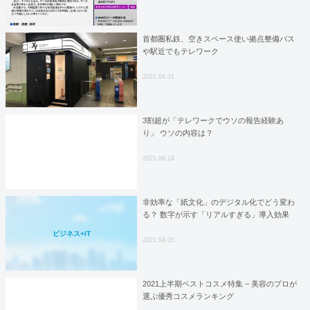
首都圏私鉄、空きスペース使い拠点整備バス
や駅近でもテレワーク
2021.04.01
3割超が「テレワークでウソの報告経験あ
り」 ウソの内容は？
2021.06.24
非効率な「紙文化」のデジタル化でどう変わ
る？ 数字が示す「リアルすぎる」導入効果
ビジネス+IT
2021.04.05
2021上半期ベストコスメ特集 – 美容のプロが
選ぶ優秀コスメランキング