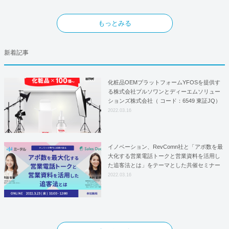
もっとみる
新着記事
化粧品OEMプラットフォームYFOSを提供す
る株式会社プルソワンとディーエムソリュー
ションズ株式会社（ コード：6549 東証JQ）
はYFOSにおけるロジスティクスパートナー
2022.03.16
としての基本合意契約を締結
イノベーション、RevComn社と「アポ数を最
大化する営業電話トークと営業資料を活用し
た追客法とは」をテーマとした共催セミナー
を開催！
2022.03.16