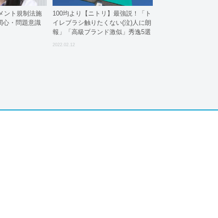
メント規制法施
100均より【ニトリ】最強説！「ト
関心・問題意識
イレブラシ触りたくない(泣)人に朗
報」「高級ブランド激似」秀逸5選
2022.02.12