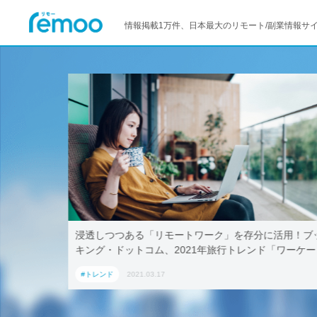
情報掲載1万件、日本最大のリモート/副業情報サ
しつつある「リモートワーク」を存分に活用！ブッ
テレワークで
グ・ドットコム、2021年旅行トレンド「ワーケー
AoyamaLab
ン」におすすめの国内宿泊施設5選
レンド
2021.03.17
#トレンド
20