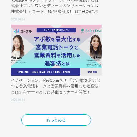
式会社プルソワンとディーエムソリューションズ
株式会社（ コード：6549 東証JQ）はYFOSにお
けるロジスティクスパートナーとしての基本合意
2022.03.16
契約を締結
イノベーション、RevComn社と「アポ数を最大化
する営業電話トークと営業資料を活用した追客法
とは」をテーマとした共催セミナーを開催！
2022.03.16
もっとみる