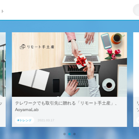
イト
も取引先に贈れる「リモート手土産」、
リモートワークはZ世
ソフト調査
21.03.17
#トレンド
2021.03.23