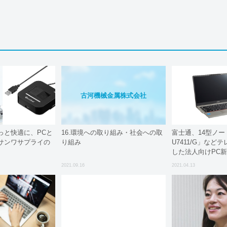
古河機械金属株式会社
っと快適に、PCと
16.環境への取り組み・社会への取
富士通、14型ノート
サンワサプライの
り組み
U7411/G」など
した法人向けPC
2021.09.16
2021.04.13