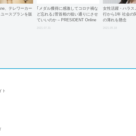
atane、テレワーカー
｢メダル獲得に感激してコロナ禍な
女性活躍・ハラス
イユースプランを販
ど忘れる｣菅首相の狙い通りにさせ
行から1年 社会の
ていいのか – PRESIDENT Online
の薄れを懸念
2021.07.31
2021.05.18
イト
T