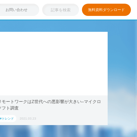
お問い合わせ
無料資料ダウンロード
代への悪影響が大きい–マイクロ
浸透しつつある「リモートワー
キング・ドットコム、2021年
ション」におすすめの国内宿泊
#トレンド
2021.03.17