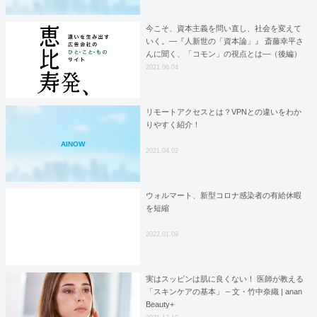
今こそ、資本主義を問い直し、社会を変えて
いく。―『人新世の「資本論」』 斎藤幸平さ
んに聞く、「コモン」の視点とは―（後編）
2021.06.04
リモートアクセスとは？VPNとの違いをわか
りやすく紹介！
AINOW
2021.04.02
ウォルマート、新型コロナ感染者の有給休暇
を短縮
2022.01.09
実はスッピンは肌に良くない！ 医師が教える
「スキンケアの基本」 – 文・竹中奈織 | anan
Beauty+