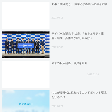
知事「権限使う」 休業応じぬ店への命令示唆
2021.05.16
サイバー攻撃急増に対し「セキュリティ連
盟」結成、具体的な取り組みは？
2022.02.03
東京の転入超過、最少を更新
2022.01.28
つながる時代に狙われるエンドポイント環境
を守るには
ビジネス+IT
2021.08.27