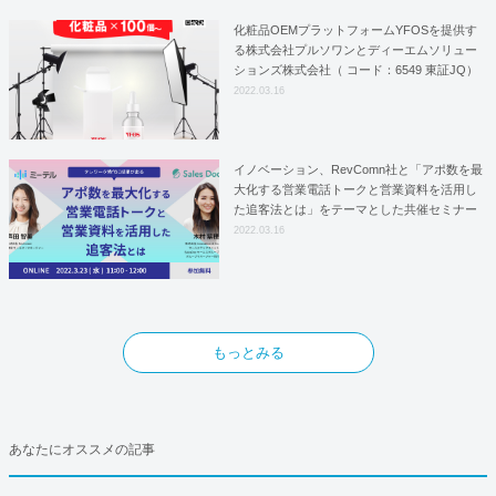
化粧品OEMプラットフォームYFOSを提供す
る株式会社プルソワンとディーエムソリュー
ションズ株式会社（ コード：6549 東証JQ）
はYFOSにおけるロジスティクスパートナー
2022.03.16
としての基本合意契約を締結
イノベーション、RevComn社と「アポ数を最
大化する営業電話トークと営業資料を活用し
た追客法とは」をテーマとした共催セミナー
を開催！
2022.03.16
もっとみる
あなたにオススメの記事