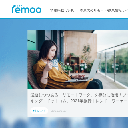
情報掲載1万件、日本最大のリモート/副業情報サ
–マイクロ
浸透しつつある「リモートワーク」を存分に活用！ブ
キング・ドットコム、2021年旅行トレンド「ワーケー
ション」におすすめの国内宿泊施設5選
#トレンド
2021.03.17