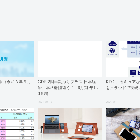
井県
報（令和３年６月
GDP 2四半期ぶりプラス 日本経
KDDI、セキュア
済、本格離陸遠く 4～6月期 年1．
をクラウドで実現
3％増
2021.08.17
2022.03.10