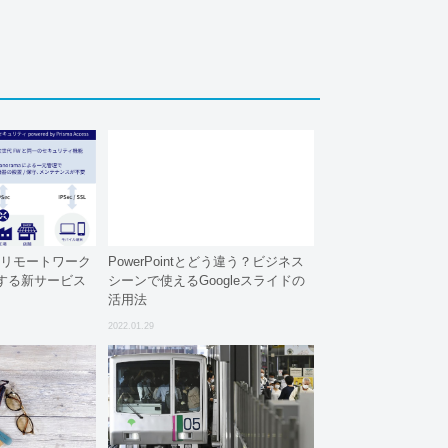
なリモートワーク
PowerPointとどう違う？ビジネス
する新サービス
シーンで使えるGoogleスライドの
活用法
2022.01.29