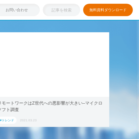
お問い合わせ
無料資料ダウンロード
リモートワークはZ世代への悪影響が大きい–マイクロ
浸透しつ
ソフト調査
キング・ド
ション」
#トレンド
2021.03.23
#トレンド