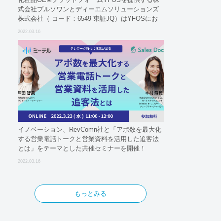
式会社プルソワンとディーエムソリューションズ
株式会社（ コード：6549 東証JQ）はYFOSにお
けるロジスティクスパートナーとしての基本合意
2022.03.16
契約を締結
イノベーション、RevComn社と「アポ数を最大化
する営業電話トークと営業資料を活用した追客法
とは」をテーマとした共催セミナーを開催！
2022.03.16
もっとみる