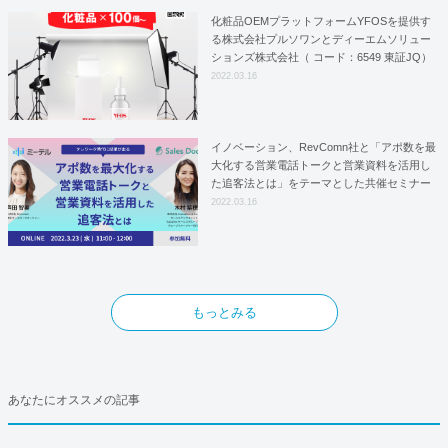
化粧品OEMプラットフォームYFOSを提供す
る株式会社プルソワンとディーエムソリュー
ションズ株式会社（ コード：6549 東証JQ）
はYFOSにおけるロジスティクスパートナー
2022.03.16
としての基本合意契約を締結
イノベーション、RevComn社と「アポ数を最
大化する営業電話トークと営業資料を活用し
た追客法とは」をテーマとした共催セミナー
を開催！
2022.03.16
もっとみる
あなたにオススメの記事