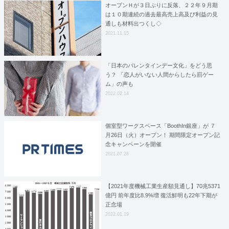
オープンＨが３日ぶりに反落、２２年９月期
は１０期連続の過去最高売上高及び利益の見
通しも材料出つくし◇
2021.11.15
「日本のバレンタインデー文化」をどう思
う？ 「恋人がいない人間からしたら罰ゲー
ム」の声も
2022.02.14
個室型ワークスペース「BoothIn銀座」が ７
月26日（火）オープン！ 期間限定オープン記
念キャンペーンを開催
2021.07.26
【2021年度機械工業生産額見通し】70兆5371
億円 前年度比8.9%増 復活鮮明も22年下期が
正念場
2022.01.19