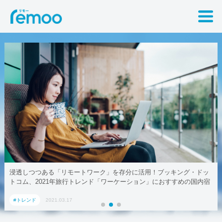
ッ
テレワークでも取引先に贈れる「リモート手土産」、AoyamaLab
宿
#トレンド
2021.03.17