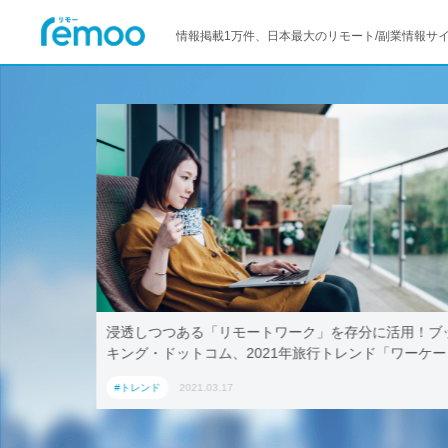
情報掲載1万件、日本最大のリモート/副業情報サ
トワーク」を存分に活用！ブッ
テレワークでも取引先に贈れる「
021年旅行トレンド「ワーケー
AoyamaLab
内宿泊施設5選
#トレンド
2021.03.17