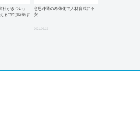
出社がきつい」
意思疎通の希薄化で人材育成に不
える“在宅時差ぼ
安
2021.06.15