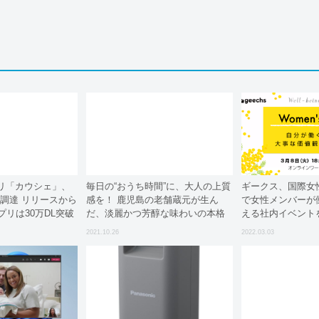
リ「カウシェ」、
毎日の“おうち時間”に、大人の上質
ギークス、国際女
を調達 リリースから
感を！ 鹿児島の老舗蔵元が生ん
で女性メンバーが
プリは30万DL突破
だ、淡麗かつ芳醇な味わいの本格
える社内イベント
焼酎──「薩州 赤兎馬」シリーズ
2021.10.26
2022.03.03