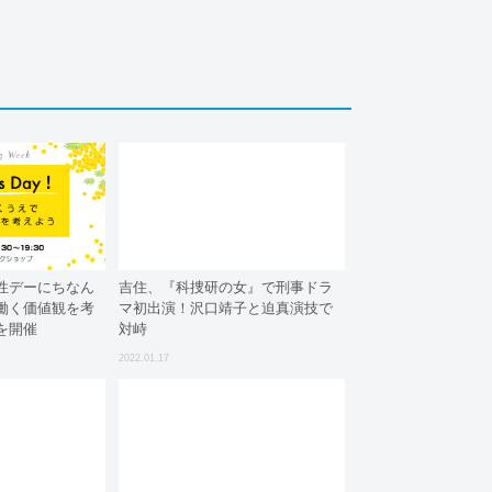
性デーにちなん
吉住、『科捜研の女』で刑事ドラ
働く価値観を考
マ初出演！沢口靖子と迫真演技で
を開催
対峙
2022.01.17