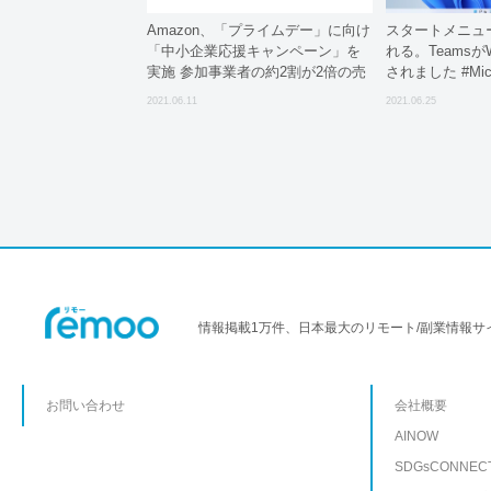
Amazon、「プライムデー」に向け
スタートメニュ
「中小企業応援キャンペーン」を
れる。TeamsがW
実施 参加事業者の約2割が2倍の売
されました #Micro
上達成
#Windows 11
2021.06.11
2021.06.25
情報掲載1万件、日本最大のリモート/副業情報サ
お問い合わせ
会社概要
AINOW
SDGsCONNEC