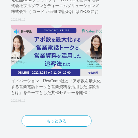
式会社プルソワンとディーエムソリューションズ
株式会社（ コード：6549 東証JQ）はYFOSにお
けるロジスティクスパートナーとしての基本合意
2022.03.16
契約を締結
イノベーション、RevComn社と「アポ数を最大化
する営業電話トークと営業資料を活用した追客法
とは」をテーマとした共催セミナーを開催！
2022.03.16
もっとみる