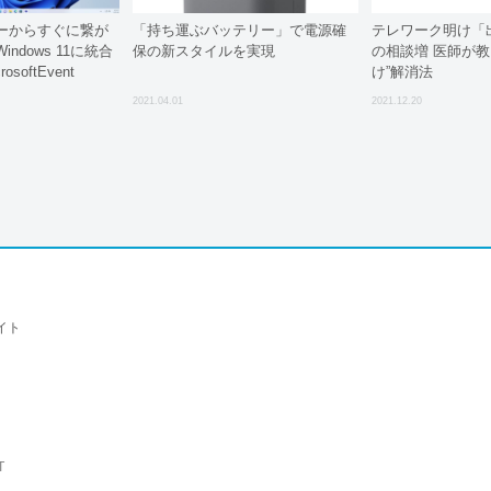
ーからすぐに繋が
「持ち運ぶバッテリー」で電源確
テレワーク明け「
indows 11に統合
保の新スタイルを実現
の相談増 医師が教
softEvent
け”解消法
2021.04.01
2021.12.20
イト
T