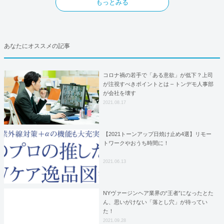
もっとみる
あなたにオススメの記事
コロナ禍の若手で「ある意欲」が低下？上司
が注視すべきポイントとは – トンデモ人事部
が会社を壊す
2021.08.17
【2021トーンアップ日焼け止め4選】リモー
トワークやおうち時間に！
2021.06.13
NYヴァージンヘア業界の“王者”になったとた
ん、思いがけない「落とし穴」が待ってい
た！
2021.09.28