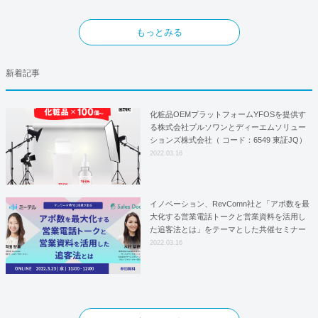
もっとみる
新着記事
化粧品OEMプラットフォームYFOSを提供す
る株式会社プルソワンとディーエムソリュー
ションズ株式会社（ コード：6549 東証JQ）
はYFOSにおけるロジスティクスパートナー
2022.03.16
としての基本合意契約を締結
イノベーション、RevComn社と「アポ数を最
大化する営業電話トークと営業資料を活用し
た追客法とは」をテーマとした共催セミナー
を開催！
2022.03.16