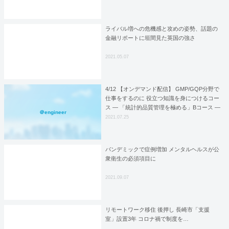
ライバル増への危機感と攻めの姿勢、話題の
金融リポートに垣間見た英国の強さ
2021.05.07
4/12 【オンデマンド配信】 GMP/GQP分野で
仕事をするのに 役立つ知識を身につけるコー
ス — 「統計的品質管理を極める」Bコース ―
＠engineer
2021.07.25
パンデミックで症例増加 メンタルヘルスが公
衆衛生の必須項目に
2021.09.07
リモートワーク移住 後押し 長崎市「支援
室」設置3年 コロナ禍で制度を…