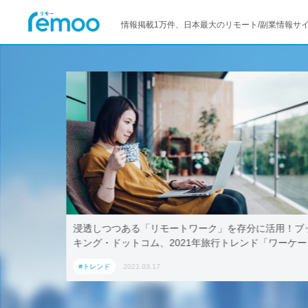
情報掲載1万件、日本最大のリモート/副業情報サ
活用！ブッ
テレワークでも取引先に贈れる「リモート手土産」、
「ワーケー
AoyamaLab
#トレンド
2021.03.17