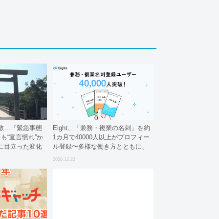
散…『緊急事態
Eight、「兼務・複業の名刺」を約
も“宣言慣れ”か
1カ月で40000人以上がプロフィー
に目立った変化
ル登録〜多様な働き方とともに、
ビジネスプロフィール利用が拡
2020.12.23
大〜