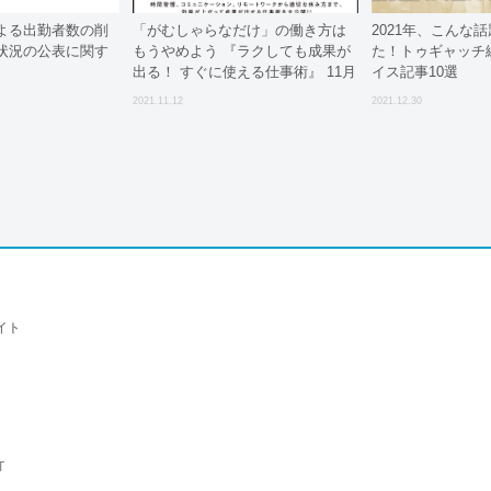
よる出勤者数の削
「がむしゃらなだけ」の働き方は
2021年、こんな
状況の公表に関す
もうやめよう 『ラクしても成果が
た！トゥギャッチ
）
出る！ すぐに使える仕事術』 11月
イス記事10選
12日発売
2021.11.12
2021.12.30
イト
T