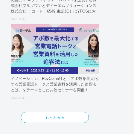
式会社プルソワンとディーエムソリューションズ
株式会社（ コード：6549 東証JQ）はYFOSにお
けるロジスティクスパートナーとしての基本合意
2022.03.16
契約を締結
イノベーション、RevComn社と「アポ数を最大化
する営業電話トークと営業資料を活用した追客法
とは」をテーマとした共催セミナーを開催！
2022.03.16
もっとみる