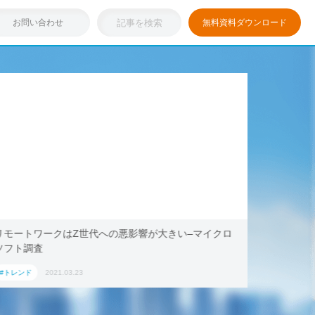
お問い合わせ
無料資料ダウンロード
浸透しつつある「リモートワーク」を存分に活用！ブッ
テレワー
キング・ドットコム、2021年旅行トレンド「ワーケー
AoyamaL
ション」におすすめの国内宿泊施設5選
#トレンド
2021.03.17
#トレンド