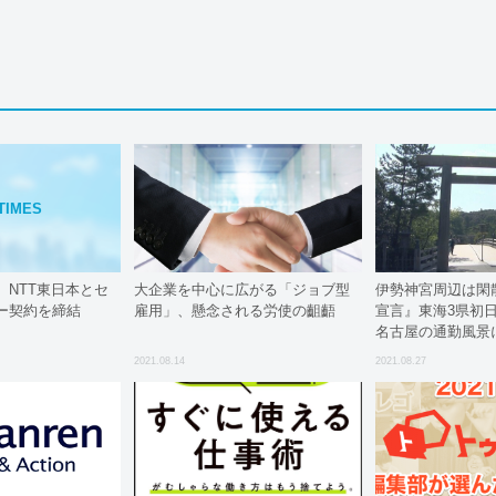
TIMES
、NTT東日本とセ
大企業を中心に広がる「ジョブ型
伊勢神宮周辺は閑
ー契約を締結
雇用」、懸念される労使の齟齬
宣言』東海3県初日
名古屋の通勤風景
なし
2021.08.14
2021.08.27