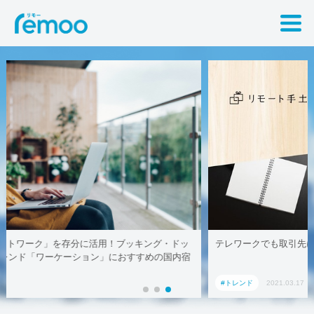
テレワークでも取引先に贈れる「リモート手土産」、AoyamaLab
#トレンド
2021.03.17