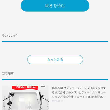
続きを読む
ランキング
もっとみる
新着記事
化粧品OEMプラットフォームYFOSを提供す
る株式会社プルソワンとディーエムソリュー
ションズ株式会社（ コード：6549 東証JQ）
はYFOSにおけるロジスティクスパートナー
2022.03.16
としての基本合意契約を締結