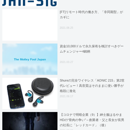
[FT]リモート時代の働き方、「非同期型」が
カギに
2021.08.25
資金10,000ドルで永久保有を検討すべきゲー
ムチェンジャー4銘柄
The Motley Fool Japan
2021.03.27
Shureの完全ワイヤレス「AONIC 215」第2世
代レビュー！高音質はそのままに使い勝手が
格段に進化
2021.09.17
【コロナで明暗企業（9）】紳士服はるやま
HDの“骨肉の争い”～創業者・父と長女が長男
の社長に「レッドカード」（後）