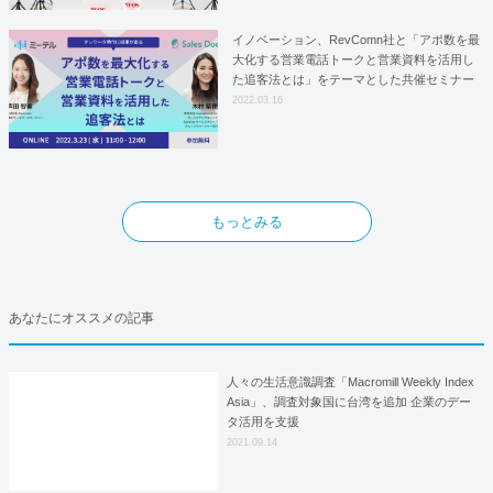
イノベーション、RevComn社と「アポ数を最
大化する営業電話トークと営業資料を活用し
た追客法とは」をテーマとした共催セミナー
を開催！
2022.03.16
もっとみる
あなたにオススメの記事
人々の生活意識調査「Macromill Weekly Index
Asia」、調査対象国に台湾を追加 企業のデー
タ活用を支援
2021.09.14