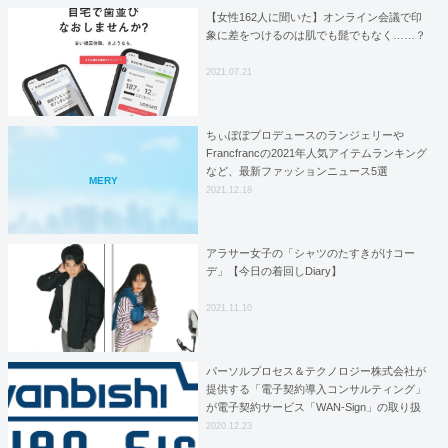
【女性162人に聞いた】オンライン会議で印
象に差をつけるのは肌でも髭でもなく……？
2021.07.21
ちぃぽぽプロデュースのランジェリーや
Francfrancの2021年人気アイテムランキング
など、最新ファッションニュース5選
MERY
2021.12.18
アラサー女子の「シャツのたすきがけコー
デ」【今日の着回しDiary】
2021.11.10
パーソルプロセス＆テクノロジー株式会社が
提供する「電子契約導入コンサルティング」
が電子契約サービス「WAN-Sign」の取り扱
いを開始
2020.12.23