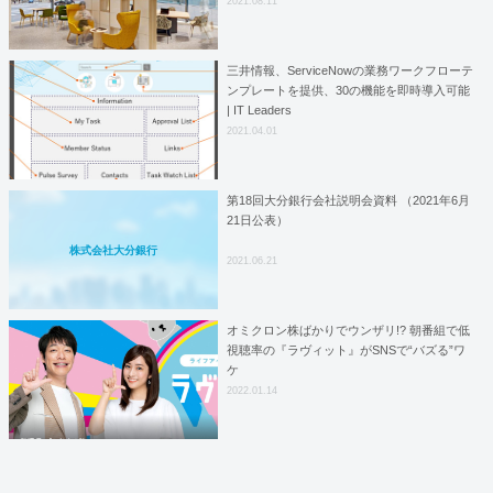
2021.08.11
三井情報、ServiceNowの業務ワークフローテ
ンプレートを提供、30の機能を即時導入可能
| IT Leaders
2021.04.01
第18回大分銀行会社説明会資料 （2021年6月
21日公表）
株式会社大分銀行
2021.06.21
オミクロン株ばかりでウンザリ!? 朝番組で低
視聴率の『ラヴィット』がSNSで“バズる”ワ
ケ
2022.01.14