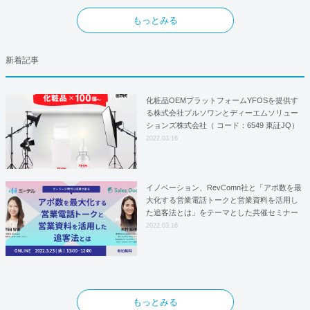
もっとみる
新着記事
化粧品OEMプラットフォームYFOSを提供す
る株式会社プルソワンとディーエムソリュー
ションズ株式会社（ コード：6549 東証JQ）
はYFOSにおけるロジスティクスパートナー
2022.03.16
としての基本合意契約を締結
イノベーション、RevComn社と「アポ数を最
大化する営業電話トークと営業資料を活用し
た追客法とは」をテーマとした共催セミナー
を開催！
2022.03.16
もっとみる