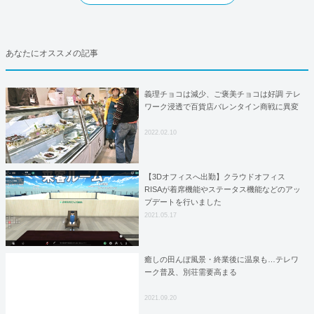
あなたにオススメの記事
義理チョコは減少、ご褒美チョコは好調 テレ
ワーク浸透で百貨店バレンタイン商戦に異変
2022.02.10
【3Dオフィスへ出勤】クラウドオフィス
RISAが着席機能やステータス機能などのアッ
プデートを行いました
2021.05.17
癒しの田んぼ風景・終業後に温泉も…テレワ
ーク普及、別荘需要高まる
2021.09.20