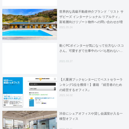
世界的な高級不動産仲介ブランド「リスト サ
ザビーズ インターナショナル リアルティ」
富裕層向けリゾート物件への問い合わせが増
加別荘需要の高まり続き全体の半数近くまで
2021.05.24
に
動くPCポインターが気になって仕方ないスコ
さん。可愛すぎて仕事中のパパも怒れない…
2021.03.27
【八重洲ブックセンターにてベストセラーラ
ンキング1位を獲得！】書籍 『経営者のため
の経営するオフィス』
2021.04.02
渋谷にシェアオフィスや貸し会議室が入る一
棟型オフィス