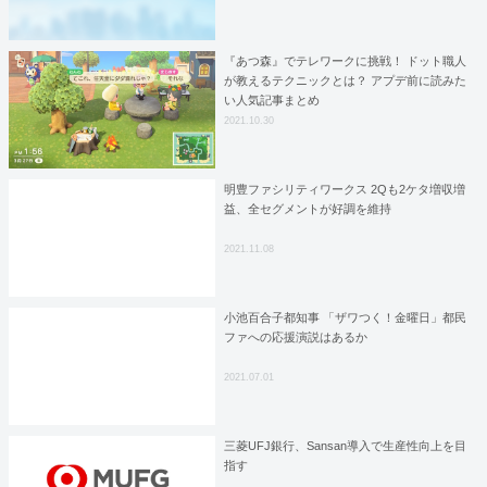
『あつ森』でテレワークに挑戦！ ドット職人
が教えるテクニックとは？ アプデ前に読みた
い人気記事まとめ
2021.10.30
明豊ファシリティワークス 2Qも2ケタ増収増
益、全セグメントが好調を維持
2021.11.08
小池百合子都知事 「ザワつく！金曜日」都民
ファへの応援演説はあるか
2021.07.01
三菱UFJ銀行、Sansan導入で生産性向上を目
指す