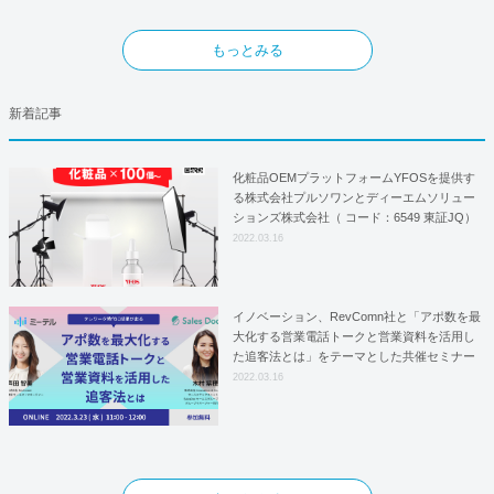
もっとみる
新着記事
化粧品OEMプラットフォームYFOSを提供す
る株式会社プルソワンとディーエムソリュー
ションズ株式会社（ コード：6549 東証JQ）
はYFOSにおけるロジスティクスパートナー
2022.03.16
としての基本合意契約を締結
イノベーション、RevComn社と「アポ数を最
大化する営業電話トークと営業資料を活用し
た追客法とは」をテーマとした共催セミナー
を開催！
2022.03.16