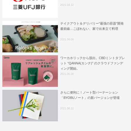
2021.04.12
テイクアウト＆デリバリー“最強の容器”開発
最前線…こぼれない、家で出来立て料理
2021.06.09
ワーカホリックから脱出。CBDミントタブレ
ット “QANNA(カンナ)” のクラウドファンデ
ィング開始。
2021.06.08
さらに便利に！ノート型パーテーション
「BYOBUノート」の新バージョンが登場
2021.06.11