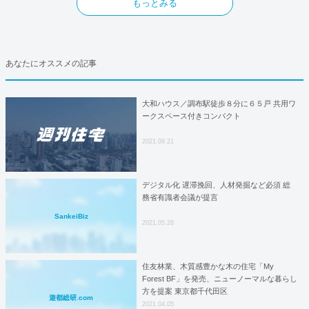
もっとみる
あなたにオススメの記事
大和ハウス／調布駅徒歩８分に６５戸 共用ワ
ークスペース付きコンパクト
2021.09.21
デジタル化 遅滞挽回、人材発掘など必須 総
務省有識者会議が提言
SankeiBiz
2021.05.26
住友林業、木質感豊かな木の住宅「My
Forest BF」を発売、ニューノーマルな暮らし
方を提案 東京都千代田区
遊都総研.com
2021.04.05