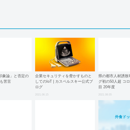
印象論」と否定の
企業セキュリティを脅かすものと
県の都市人材誘致
部も苦言
してのIoT | カスペルスキー公式ブ
グ初の50人超 コ
ログ
目 20年度
2021.06.15
2021.08.05
外食ド