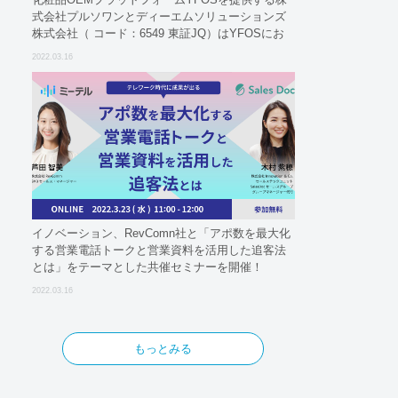
式会社プルソワンとディーエムソリューションズ
株式会社（ コード：6549 東証JQ）はYFOSにお
けるロジスティクスパートナーとしての基本合意
2022.03.16
契約を締結
イノベーション、RevComn社と「アポ数を最大化
する営業電話トークと営業資料を活用した追客法
とは」をテーマとした共催セミナーを開催！
2022.03.16
もっとみる