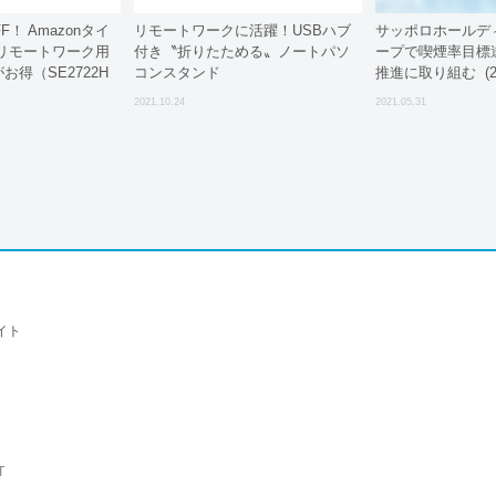
F！ Amazonタイ
リモートワークに活躍！USBハブ
サッポロホールデ
リモートワーク用
付き〝折りたためる〟ノートパソ
ープで喫煙率目標
がお得（SE2722H
コンスタンド
推進に取り組む (202
2021.10.24
2021.05.31
イト
T