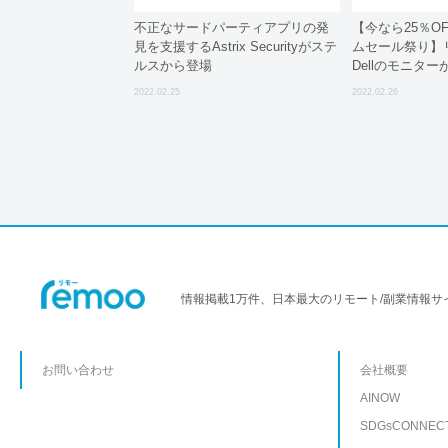
不正なサードパーティアプリの発
【今なら25％OF
見を支援するAstrix Securityがステ
ムセール祭り】
ルスから登場
Dellのモニター
27インチ)
2022.02.25
2022.02.26
情報掲載1万件、日本最大のリモート/副業情報サ
お問い合わせ
会社概要
AINOW
SDGsCONNEC