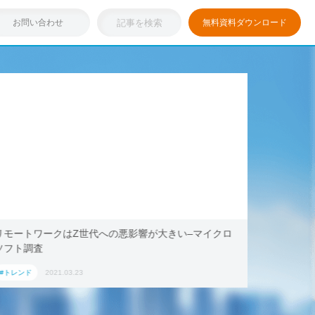
お問い合わせ
無料資料ダウンロード
浸透しつつある「リモートワーク」を存分に活用！ブッ
テレワ
キング・ドットコム、2021年旅行トレンド「ワーケー
Aoyama
ション」におすすめの国内宿泊施設5選
#トレンド
2021.03.17
#トレンド