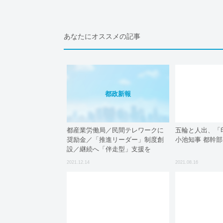
あなたにオススメの記事
都政新報
都産業労働局／民間テレワークに
五輪と人出、「
奨励金／「推進リーダー」制度創
小池知事 都幹
設／継続へ「伴走型」支援を
2021.12.14
2021.08.16