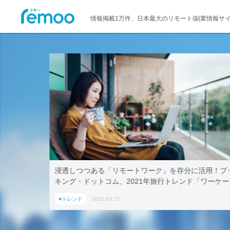
情報掲載1万件、日本最大のリモート/副業情報サ
に活用！ブッ
テレワークでも取引先に贈れる「リモート手土産」
ド「ワーケー
AoyamaLab
#トレンド
2021.03.17