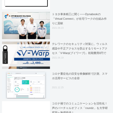
トヨタ車体精工に聞く――Dynabookの
「Virtual Connect」が在宅ワークの仕組み作
りに貢献
2021.06.23
テレワークのセキュリティ対策に。ウィルス
感染や不正アクセスを防止するリモートアク
セス「V-Warp(ブイワープ)」初期費用0円で
販売開始！
2021.04.19
コロナ重症化の目安を映像解析で計測、スマ
ホ活用サービスの全容
2021.12.25
コロナ禍でのコミュニケーションを活性化！
声のバーチャルオフィス「roundz」を大学研
究室へ無償提供！