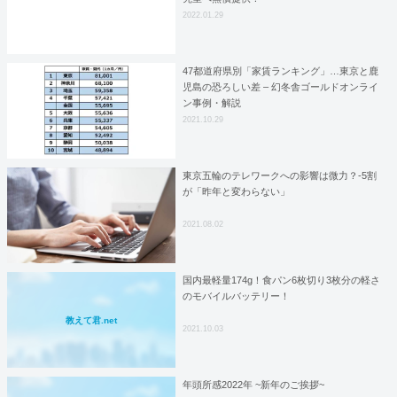
2022.01.29
47都道府県別「家賃ランキング」…東京と鹿
児島の恐ろしい差 – 幻冬舎ゴールドオンライ
ン事例・解説
2021.10.29
東京五輪のテレワークへの影響は微力？‐5割
が「昨年と変わらない」
2021.08.02
国内最軽量174g！食パン6枚切り3枚分の軽さ
のモバイルバッテリー！
教えて君.net
2021.10.03
年頭所感2022年 ~新年のご挨拶~