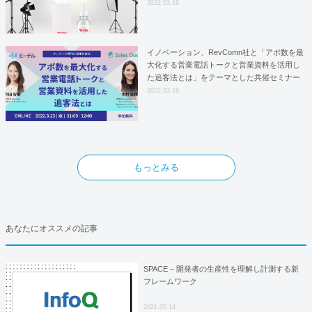
はYFOSにおけるロジスティクスパートナー
2022.03.16
としての基本合意契約を締結
イノベーション、RevComn社と「アポ数を最
大化する営業電話トークと営業資料を活用し
た追客法とは」をテーマとした共催セミナー
を開催！
2022.03.16
もっとみる
あなたにオススメの記事
SPACE – 開発者の生産性を理解し計測する新
フレームワーク
2021.05.14