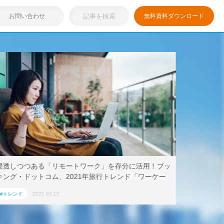
お問い合わせ
無料資料ダウンロード
浸透しつつある「リモートワーク」を存分に活用！ブッ
テレワー
キング・ドットコム、2021年旅行トレンド「ワーケー
AoyamaL
ション」におすすめの国内宿泊施設5選
#トレンド
2021.03.17
#トレンド