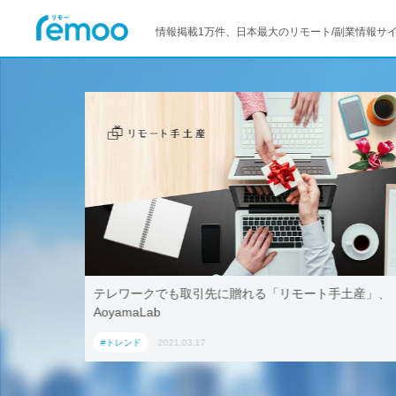
情報掲載1万件、日本最大のリモート/副業情報サ
活用！ブッ
テレワークでも取引先に贈れる「リモート手土産」、
「ワーケー
AoyamaLab
#トレンド
2021.03.17