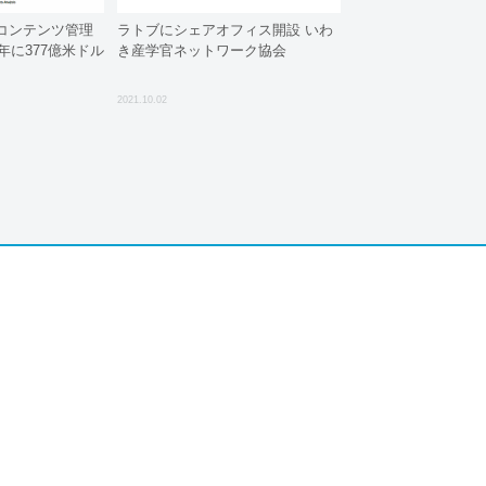
コンテンツ管理
ラトブにシェアオフィス開設 いわ
年に377億米ドル
き産学官ネットワーク協会
2021.10.02