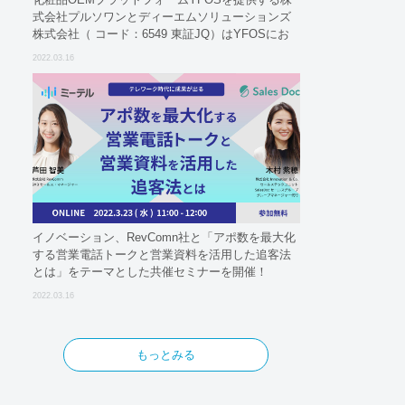
式会社プルソワンとディーエムソリューションズ
株式会社（ コード：6549 東証JQ）はYFOSにお
けるロジスティクスパートナーとしての基本合意
2022.03.16
契約を締結
イノベーション、RevComn社と「アポ数を最大化
する営業電話トークと営業資料を活用した追客法
とは」をテーマとした共催セミナーを開催！
2022.03.16
もっとみる