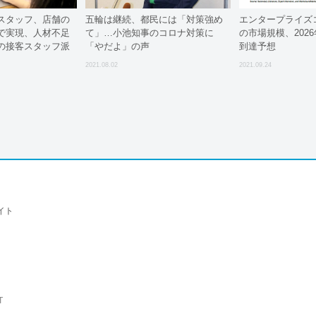
スタッフ、店舗の
五輪は継続、都民には「対策強め
エンタープライズ
で実現、人材不足
て」…小池知事のコロナ対策に
の市場規模、2026
の接客スタッフ派
「やだよ」の声
到達予想
現
2021.08.02
2021.09.24
イト
T