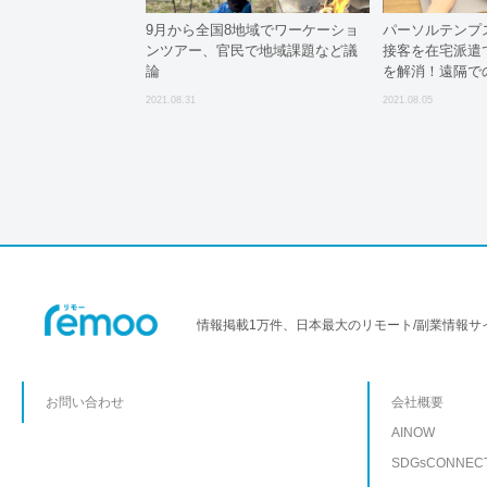
9月から全国8地域でワーケーショ
パーソルテンプ
ンツアー、官民で地域課題など議
接客を在宅派遣
論
を解消！遠隔で
遣サービスを実
2021.08.31
2021.08.05
情報掲載1万件、日本最大のリモート/副業情報サ
お問い合わせ
会社概要
AINOW
SDGsCONNEC