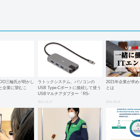
CIO三輪氏が明かし
ラトックシステム、パソコンの
2021年企業が求め
と企業に望むこ
USB Type-Cポートに接続して使う
とは
USBマルチアダプター「RS-
UCHD-PHL」を12月下旬より出荷
2021.12.17
2021.09.15
開始