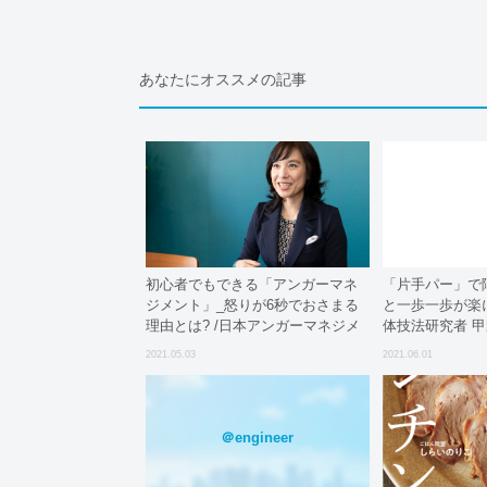
あなたにオススメの記事
初心者でもできる「アンガーマネ
「片手パー」で
ジメント」_怒りが6秒でおさまる
と一歩一歩が楽
理由とは? /日本アンガーマネジメ
体技法研究者 
ント協会理事・戸田久実
2021.05.03
2021.06.01
＠engineer