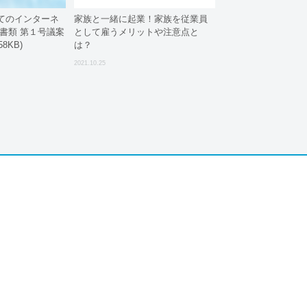
てのインターネ
家族と一緒に起業！家族を従業員
書類 第１号議案
として雇うメリットや注意点と
8KB)
は？
2021.10.25