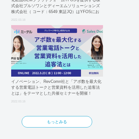
式会社プルソワンとディーエムソリューションズ
株式会社（ コード：6549 東証JQ）はYFOSにお
けるロジスティクスパートナーとしての基本合意
2022.03.16
契約を締結
イノベーション、RevComn社と「アポ数を最大化
する営業電話トークと営業資料を活用した追客法
とは」をテーマとした共催セミナーを開催！
2022.03.16
もっとみる