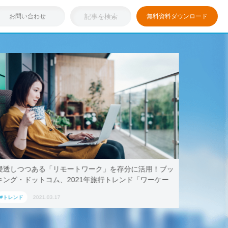
お問い合わせ
無料資料ダウンロード
浸透しつつある「リモートワーク」を存分に活用！ブッ
テレワー
キング・ドットコム、2021年旅行トレンド「ワーケー
AoyamaL
ション」におすすめの国内宿泊施設5選
#トレンド
2021.03.17
#トレンド