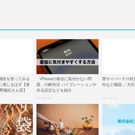
階段を登ってみる
「iPhoneの着信に気付かない問
県サイバーテロ対
に感じるはず【身
題」の解決法 バイブレーションや
向など確認 ／大分
甲野陽紀さん②】
光る設定などを紹介
2021.06.10
2021.07.22
株式会社