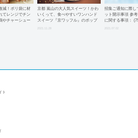
激減！ポリ袋に材
京都 嵐山の大人気スイーツ！かわ
招集ご通知に際し
れてレンジでチン
いくって、食べやすいワンハンド
ット開示事項 参考
鶏やチャーシュー
スイーツ『京ワッフル』のポップ
に関する事項： (75
ほど気楽にできる
アップショップが、
2021.11.28
2021.07.02
袋レンチン」のレ
12/1(月)~12/5(日) ルミネ新宿
LUMINE1で期間限定オープン
イト
T