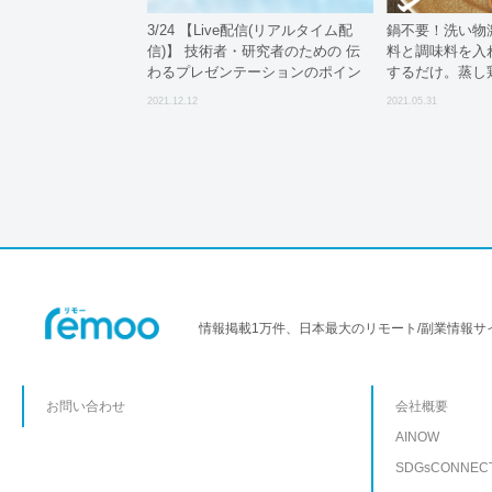
3/24 【Live配信(リアルタイム配
鍋不要！洗い物
信)】 技術者・研究者のための 伝
料と調味料を入
わるプレゼンテーションのポイン
するだけ。蒸し
トとテクニック
が拍子抜けする
2021.12.12
2021.05.31
新調理法「ポリ
シピ集
情報掲載1万件、日本最大のリモート/副業情報サ
お問い合わせ
会社概要
AINOW
SDGsCONNEC