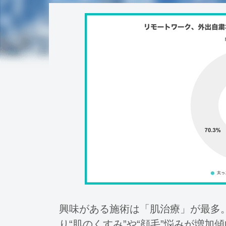
興味がある施術は「肌治療」が最多
り“肌のくすみ”や“顔毛”悩みが増加傾