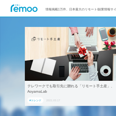
情報掲載1万件、日本最大のリモート/副業情報サ
活用！ブッ
テレワークでも取引先に贈れる「リモート手土産」、
「ワーケー
AoyamaLab
#トレンド
2021.03.17