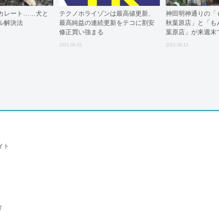
カレート……犬と
テクノホライゾンは最高値更新、
神田明神通りの「
ル解決法
最高純益の連続更新をテコに割安
秋葉原店」と「も
修正買い強まる
葉原店」が来週末
2021.06.03
2021.09.13
イト
T