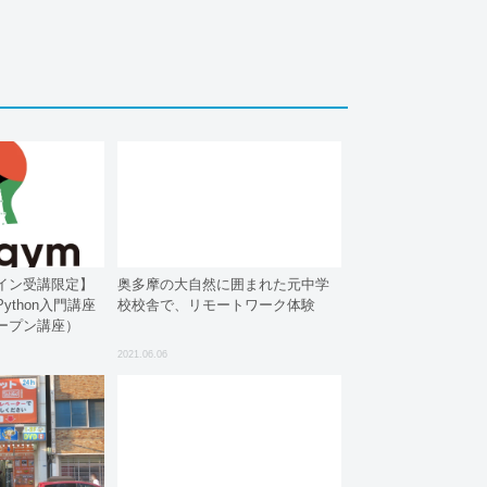
イン受講限定】
奥多摩の大自然に囲まれた元中学
ython入門講座
校校舎で、リモートワーク体験
ープン講座）
2021.06.06