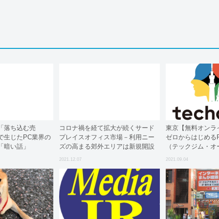
「落ち込む売
コロナ禍を経て拡大が続くサード
東京【無料オンラ
で生じたPC業界の
プレイスオフィス市場－利用ニー
ゼロからはじめるP
「暗い話」
ズの高まる郊外エリアは新規開設
（テックジム・オ
の余地が残る
2021.12.07
2021.09.04