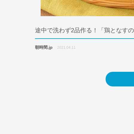
途中で洗わず2品作る！「鶏となす
朝時間.jp
2021.04.11