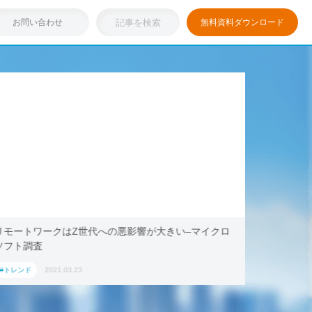
お問い合わせ
無料資料ダウンロード
リモートワークはZ世代への悪影響が大きい–マイクロ
浸透しつ
ソフト調査
キング・ド
ション」
#トレンド
2021.03.23
#トレンド