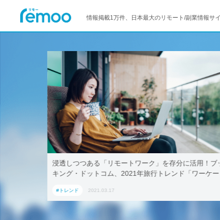
情報掲載1万件、日本最大のリモート/副業情報サ
–マイクロ
浸透しつつある「リモートワーク」を存分に活用！ブ
キング・ドットコム、2021年旅行トレンド「ワーケー
ション」におすすめの国内宿泊施設5選
#トレンド
2021.03.17