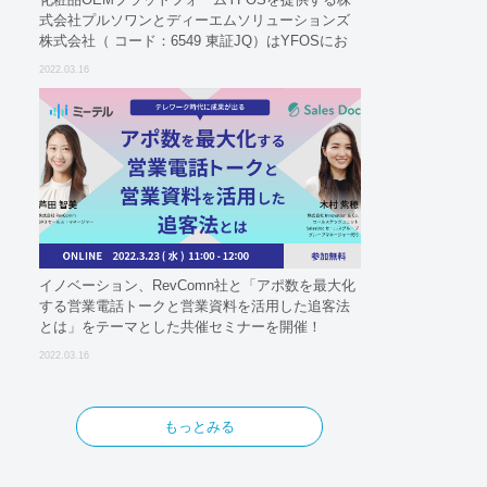
式会社プルソワンとディーエムソリューションズ
株式会社（ コード：6549 東証JQ）はYFOSにお
けるロジスティクスパートナーとしての基本合意
2022.03.16
契約を締結
イノベーション、RevComn社と「アポ数を最大化
する営業電話トークと営業資料を活用した追客法
とは」をテーマとした共催セミナーを開催！
2022.03.16
もっとみる