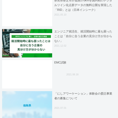
奈良県香芝市が道路270kmを国内初のデジタ
ルツイン化点群データの無料公開を実現した
「RID」とは（日本インシーク）
2021.05.10
エンジニア就活生、就活開始時に最も困った
ことは「自分に合う企業の見分け方が分から
ない」
2021.12.02
EMC試験
2021.06.16
「にしアワーケーション」体験会の委託事業
者の募集について
徳島県
2021.07.01