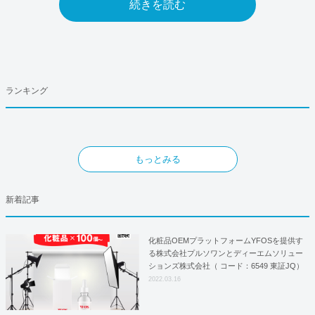
続きを読む
ランキング
もっとみる
新着記事
化粧品OEMプラットフォームYFOSを提供す
る株式会社プルソワンとディーエムソリュー
ションズ株式会社（ コード：6549 東証JQ）
はYFOSにおけるロジスティクスパートナー
2022.03.16
としての基本合意契約を締結