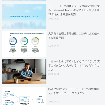
リモートワークのオンライン会議を快適にす
る、Microsoft Teams 認定アクセサリが 6 月
22 日 (火) より順次発売
Windows Blog for Japan
2021.06.22
人的資本管理の市場規模、2026年に320億米
ドル到達予測
2022.03.08
「ちゃんと考えてる」はずなのに「なぜか文
章にできない」人がするべき “たった3つ” の
こと
2021.07.21
PCのWEBカメラでリモートワークの情報漏
えいを防止 – ニュープロダクツ
2021.07.02