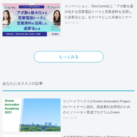
イノベーション、RevComn社と「アポ数を最
大化する営業電話トークと営業資料を活用し
た追客法とは」をテーマとした共催セミナー
を開催！
2022.03.16
もっとみる
あなたにオススメの記事
リゾートワークスがGreen Innovation Project
のパートナーに就任。脱炭素社会実現のため
のイノベーター育成プログラムGreen
Innovator Academyを10月23日に開校
2021.10.18