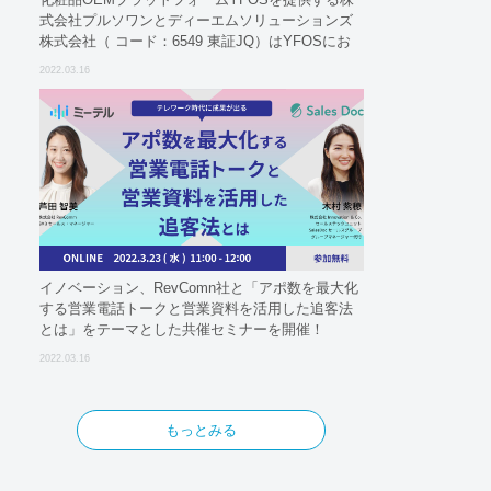
式会社プルソワンとディーエムソリューションズ
株式会社（ コード：6549 東証JQ）はYFOSにお
けるロジスティクスパートナーとしての基本合意
2022.03.16
契約を締結
イノベーション、RevComn社と「アポ数を最大化
する営業電話トークと営業資料を活用した追客法
とは」をテーマとした共催セミナーを開催！
2022.03.16
もっとみる