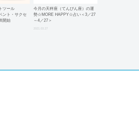
トツール
今月の天秤座（てんびん座）の運
イベント・サクセ
勢☆MORE HAPPY☆占い＜3／27
供開始
～4／27＞
2021.03.27