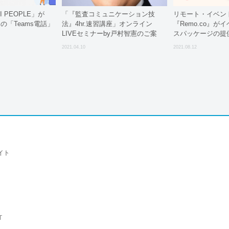
I PEOPLE」が
「『監査コミュニケーション技
リモート・イベン
eamsの「Teams電話」
法』4hr.速習講座」オンライン
『Remo.co』が
LIVEセミナーby戸村智憲のご案
スパッケージの提
内：世界初で開発・提供の戸村の
2021.04.10
2021.08.12
監査シリーズ定番セミナー【日本
マネジメント総合研究所合同会
社】
イト
T