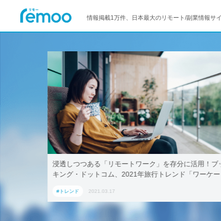
情報掲載1万件、日本最大のリモート/副業情報サ
ある「リモートワーク」を存分に活用！ブッ
テレワークでも取引
ットコム、2021年旅行トレンド「ワーケー
AoyamaLab
おすすめの国内宿泊施設5選
2021.03.17
#トレンド
2021.03.17