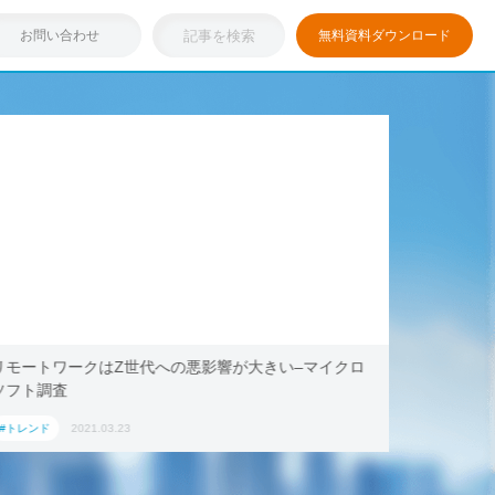
お問い合わせ
無料資料ダウンロード
影響が大きい–マイクロ
浸透しつつある「リモートワーク」を
キング・ドットコム、2021年旅行トレ
ション」におすすめの国内宿泊施設5選
#トレンド
2021.03.17