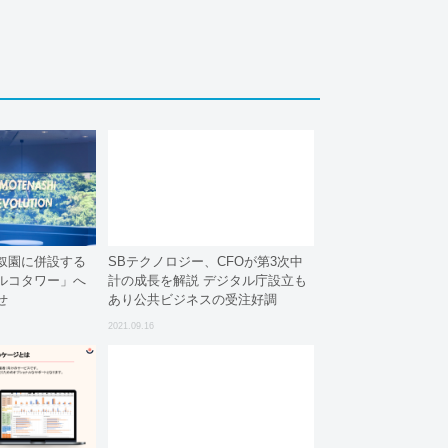
叙園に併設する
SBテクノロジー、CFOが第3次中
ルコタワー」へ
計の成長を解説 デジタル庁設立も
せ
あり公共ビジネスの受注好調
2021.09.16