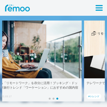
ッ
テレワークでも取引先に贈れる「リモート手土産」、AoyamaLab
宿
#トレンド
2021.03.17