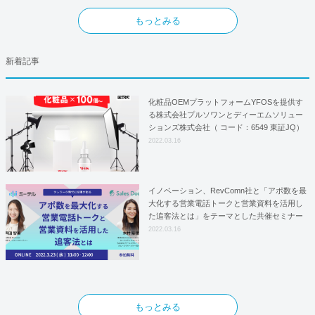
もっとみる
新着記事
化粧品OEMプラットフォームYFOSを提供す
る株式会社プルソワンとディーエムソリュー
ションズ株式会社（ コード：6549 東証JQ）
はYFOSにおけるロジスティクスパートナー
2022.03.16
としての基本合意契約を締結
イノベーション、RevComn社と「アポ数を最
大化する営業電話トークと営業資料を活用し
た追客法とは」をテーマとした共催セミナー
を開催！
2022.03.16
もっとみる