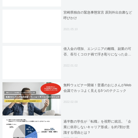
宮崎県独自の緊急事態宣言 原則外出自粛など
呼びかけ
2021.05.10
借入金の増加、エンジニアの離職、副業の可
否、長引くコロナ禍で浮き彫りになった企…
2022.01.02
無料ウェビナー開催！普通のおじさんがWeb
会議でカッコよく見える5つのテクニック
2022.02.09
過半数の学生が「転職」を視野に就活。「企
業に依存しないキャリア形成」を約7割が意
識する理由とは？