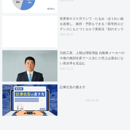
2021.11.08
世界初※２ケ月でシワ・たるみ・ほうれい線
を改善し、維持・予防もできる！医学的エビ
デンスにもとづくセルフ美容法『顔のオンラ
インフィットネス・FaceFit』がスタート。無
2021.09.01
料体験レッスン受付中。
日総工産、上期は増収増益 自動車メーカーの
今後の挽回生産で一人当たり売上は過去にな
い高水準を見込む
2021.11.12
記事広告の書き方
2022.01.06