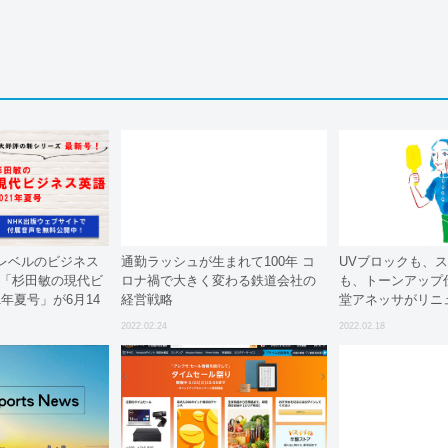
レベルのビジネス
通勤ラッシュが生まれて100年 コ
UVブロックも、
 「杉田敏の現代ビ
ロナ禍で大きく変わる鉄道会社の
も、トーンアップ
1年夏号」が6月14
経営戦略
堂アネッサがリニ
2022.02.24
2022.02.18