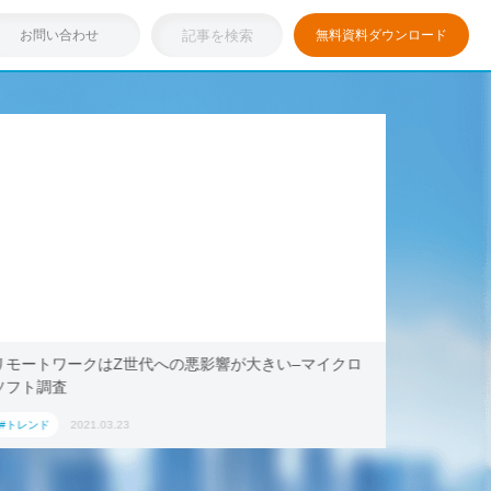
お問い合わせ
無料資料ダウンロード
浸透しつつある「リモートワーク」を存分に活用！ブッ
テレワー
キング・ドットコム、2021年旅行トレンド「ワーケー
AoyamaL
ション」におすすめの国内宿泊施設5選
#トレンド
2021.03.17
#トレンド