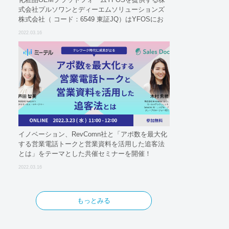
式会社プルソワンとディーエムソリューションズ
株式会社（ コード：6549 東証JQ）はYFOSにお
けるロジスティクスパートナーとしての基本合意
2022.03.16
契約を締結
イノベーション、RevComn社と「アポ数を最大化
する営業電話トークと営業資料を活用した追客法
とは」をテーマとした共催セミナーを開催！
2022.03.16
もっとみる