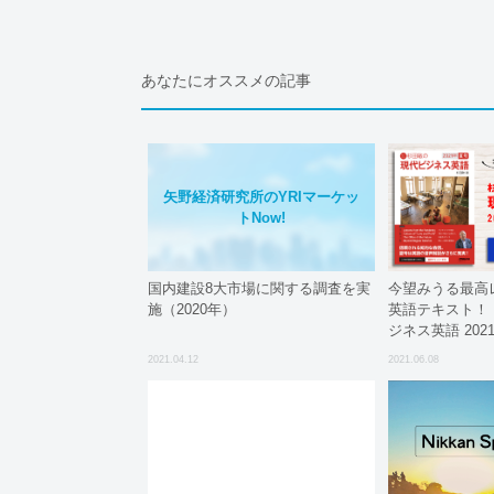
あなたにオススメの記事
矢野経済研究所のYRIマーケッ
トNow!
国内建設8大市場に関する調査を実
今望みうる最高
施（2020年）
英語テキスト！
ジネス英語 202
日刊行。
2021.04.12
2021.06.08