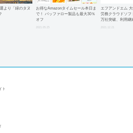
表選より「緑のタヌ
お得なAmazonタイムセール本日ま
エフアンドエム 
？
で！ バッファロー製品も最大30％
労務クラウドソフ
オフ
万社突破、利用継続
興市場スナップシ
2021.05.25
2021.12.21
イト
T