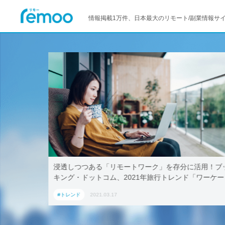
情報掲載1万件、日本最大のリモート/副業情報サ
活用！ブッ
テレワークでも取引先に贈れる「リモート手土産」、
「ワーケー
AoyamaLab
#トレンド
2021.03.17