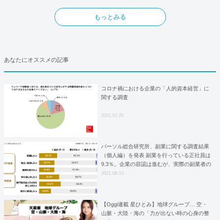
もっとみる
あなたにオススメの記事
コロナ禍における企業の「人的資本経営」に
関する調査
2021.07.20
パーソル総合研究所、副業に関する調査結果
（個人編）を発表 副業を行っている正社員は
9.3％。企業の容認は進むが、実際の副業者の
割合はほぼ横ばい
2021.08.13
【Oggi連載 星ひとみ】地球グループ… 空・
山脈・大陸・海の「力が出ない時の心身の整