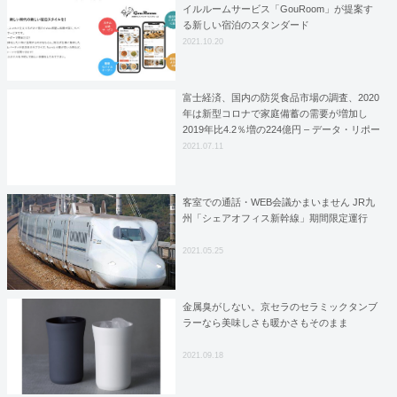
イルルームサービス「GouRoom」が提案す
る新しい宿泊のスタンダード
2021.10.20
富士経済、国内の防災食品市場の調査、2020
年は新型コロナで家庭備蓄の需要が増加し
2019年比4.2％増の224億円 – データ・リポー
ト
2021.07.11
客室での通話・WEB会議かまいません JR九
州「シェアオフィス新幹線」期間限定運行
2021.05.25
金属臭がしない。京セラのセラミックタンブ
ラーなら美味しさも暖かさもそのまま
2021.09.18