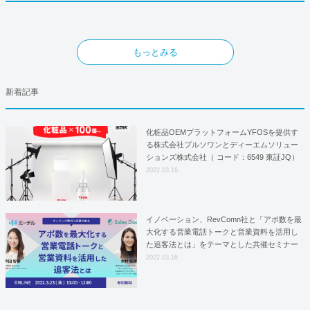
もっとみる
新着記事
化粧品OEMプラットフォームYFOSを提供す
る株式会社プルソワンとディーエムソリュー
ションズ株式会社（ コード：6549 東証JQ）
はYFOSにおけるロジスティクスパートナー
2022.03.16
としての基本合意契約を締結
イノベーション、RevComn社と「アポ数を最
大化する営業電話トークと営業資料を活用し
た追客法とは」をテーマとした共催セミナー
を開催！
2022.03.16