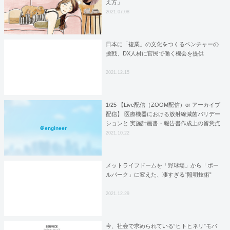
え方」
2021.07.08
日本に「複業」の文化をつくるベンチャーの
挑戦、DX人材に官民で働く機会を提供
2021.12.15
1/25 【Live配信（ZOOM配信）or アーカイブ
配信】 医療機器における放射線滅菌バリデー
ションと 実施計画書・報告書作成上の留意点
＠engineer
2021.10.22
メットライフドームを「野球場」から「ボー
ルパーク」に変えた、凄すぎる“照明技術”
2021.12.29
今、社会で求められている“ヒトヒネリ”モバ