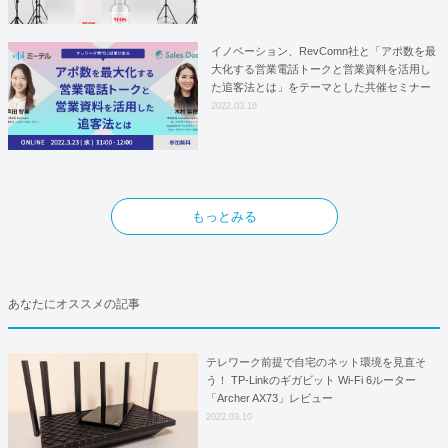
イノベーション、RevComn社と「アポ数を最
大化する営業電話トークと営業資料を活用し
た追客法とは」をテーマとした共催セミナー
を開催！
2022.03.16
もっとみる
あなたにオススメの記事
テレワーク前提で自宅のネット環境を見直そ
う！ TP-Linkのギガビット Wi-Fi 6ルーター
「Archer AX73」レビュー
2022.03.10