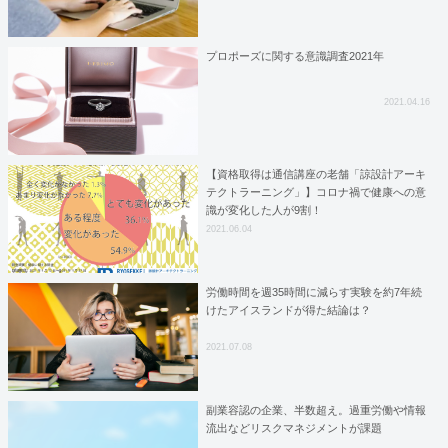
プロポーズに関する意識調査2021年
2021.04.16
【資格取得は通信講座の老舗「諒設計アーキ
テクトラーニング」】コロナ禍で健康への意
識が変化した人が9割！
2021.06.04
労働時間を週35時間に減らす実験を約7年続
けたアイスランドが得た結論は？
2021.07.08
副業容認の企業、半数超え。過重労働や情報
流出などリスクマネジメントが課題