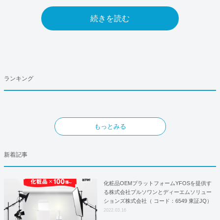
続きを読む
ランキング
もっとみる
新着記事
化粧品OEMプラットフォームYFOSを提供す
る株式会社プルソワンとディーエムソリュー
ションズ株式会社（ コード：6549 東証JQ）
はYFOSにおけるロジスティクスパートナー
2022.03.16
としての基本合意契約を締結