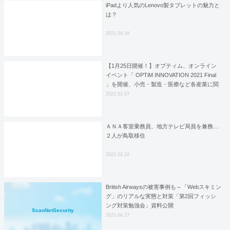
iPadより人気のLenovo製タブレットの魅力と
は？
2021.04.18
【1月25日開催！】オプティム、オンライン
イベント「 OPTiM INNOVATION 2021 Final
」を開催、小売・製造・医療など各産業に関
わる最新サービスを一挙紹介
2022.01.07
ＡＮＡ客室乗務員、地方テレビ局員を兼務…
２人が鳥取移住
2022.02.18
British Airwaysの被害事例も～「Webスキミン
グ」のリアルな実態と対策「第2回フィッシ
ング対策勉強会」資料公開
ScanNetSecurity
2021.04.27