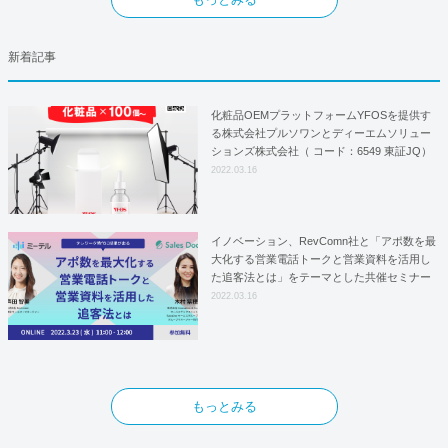
新着記事
化粧品OEMプラットフォームYFOSを提供す
る株式会社プルソワンとディーエムソリュー
ションズ株式会社（ コード：6549 東証JQ）
はYFOSにおけるロジスティクスパートナー
2022.03.16
としての基本合意契約を締結
イノベーション、RevComn社と「アポ数を最
大化する営業電話トークと営業資料を活用し
た追客法とは」をテーマとした共催セミナー
を開催！
2022.03.16
もっとみる