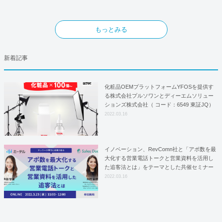
もっとみる
新着記事
化粧品OEMプラットフォームYFOSを提供す
る株式会社プルソワンとディーエムソリュー
ションズ株式会社（ コード：6549 東証JQ）
はYFOSにおけるロジスティクスパートナー
2022.03.16
としての基本合意契約を締結
イノベーション、RevComn社と「アポ数を最
大化する営業電話トークと営業資料を活用し
た追客法とは」をテーマとした共催セミナー
を開催！
2022.03.16