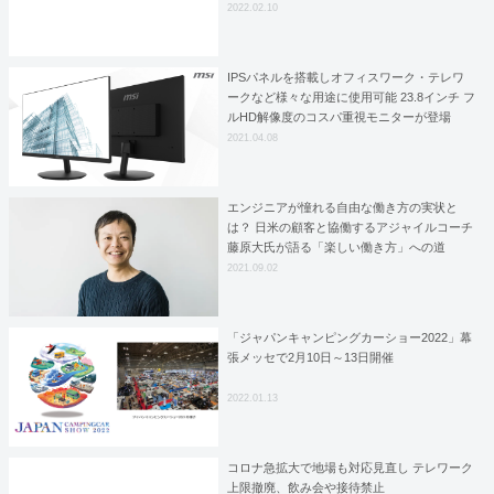
2022.02.10
IPSパネルを搭載しオフィスワーク・テレワ
ークなど様々な用途に使用可能 23.8インチ フ
ルHD解像度のコスパ重視モニターが登場
PROシリーズ新モデルモニター「PRO
2021.04.08
MP242」発売
エンジニアが憧れる自由な働き方の実状と
は？ 日米の顧客と協働するアジャイルコーチ
藤原大氏が語る「楽しい働き方」への道
2021.09.02
「ジャパンキャンピングカーショー2022」幕
張メッセで2月10日～13日開催
2022.01.13
コロナ急拡大で地場も対応見直し テレワーク
上限撤廃、飲み会や接待禁止