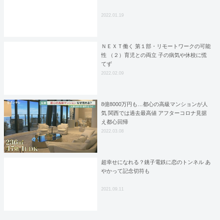
2022.01.19
ＮＥＸＴ働く 第１部・リモートワークの可能
性 （２）育児との両立 子の病気や休校に慌
てず
2022.02.09
8億8000万円も…都心の高級マンションが人
気 関西では過去最高値 アフターコロナ見据
え都心回帰
2022.03.08
超幸せになれる？銚子電鉄に恋のトンネル あ
やかって記念切符も
2021.09.11