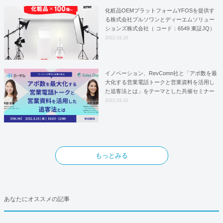
化粧品OEMプラットフォームYFOSを提供す
る株式会社プルソワンとディーエムソリュー
ションズ株式会社（ コード：6549 東証JQ）
はYFOSにおけるロジスティクスパートナー
2022.03.16
としての基本合意契約を締結
イノベーション、RevComn社と「アポ数を最
大化する営業電話トークと営業資料を活用し
た追客法とは」をテーマとした共催セミナー
を開催！
2022.03.16
もっとみる
あなたにオススメの記事