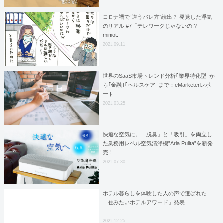
コロナ禍で“違うバレ方”続出？ 発覚した浮気
のリアル #7「テレワークじゃないの!?」 –
mimot.
2021.09.11
世界のSaaS市場トレンド分析｢業界特化型｣か
ら｢金融｣｢ヘルスケア｣まで：eMarketerレポ
ート
2021.03.25
快適な空気に。「脱臭」と「吸引」を両立し
た業務用レベル空気清浄機”Aria Pulita”を新発
売！
2021.07.30
ホテル暮らしを体験した人の声で選ばれた
「住みたいホテルアワード」発表
2021.12.25