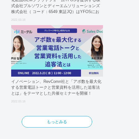
式会社プルソワンとディーエムソリューションズ
株式会社（ コード：6549 東証JQ）はYFOSにお
けるロジスティクスパートナーとしての基本合意
2022.03.16
契約を締結
イノベーション、RevComn社と「アポ数を最大化
する営業電話トークと営業資料を活用した追客法
とは」をテーマとした共催セミナーを開催！
2022.03.16
もっとみる