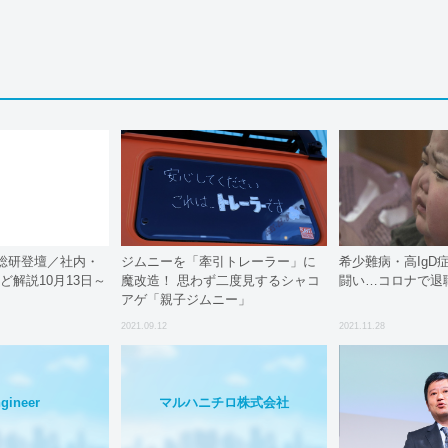
総研登壇／社内・
ジムニーを「牽引トレーラー」に
希少難病・高IgD
ど解説10月13日～
魔改造！ 思わず二度見するシャコ
闘い…コロナで退
アゲ「親子ジムニー」
2021.09.12
2021.11.28
gineer
マルハニチロ株式会社