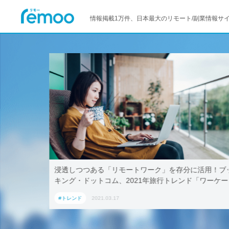
情報掲載1万件、日本最大のリモート/副業情報サ
しつつある「リモートワーク」を存分に活用！ブッ
テレワークで
グ・ドットコム、2021年旅行トレンド「ワーケー
AoyamaLab
ン」におすすめの国内宿泊施設5選
レンド
2021.03.17
#トレンド
20