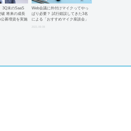
3Q末のSaaS
Web会議に外付けマイクってやっ
突破 将来の成長
ぱり必要？ 試行錯誤してきた3名
の公募増資を実施
による「おすすめマイク座談会」
2021.09.08