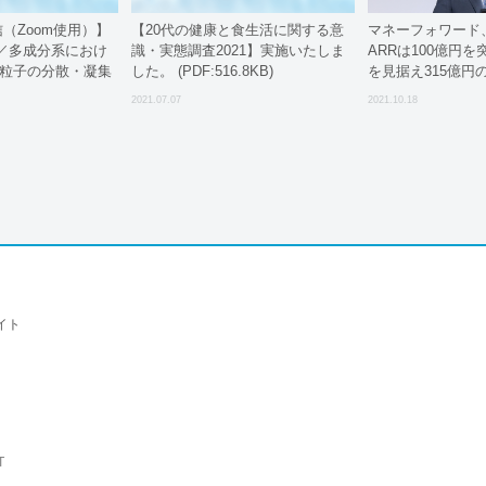
e配信（Zoom使用）】
【20代の健康と食生活に関する意
マネーフォワード、
／多成分系におけ
識・実態調査2021】実施いたしま
ARRは100億円を
ノ粒子の分散・凝集
した。 (PDF:516.8KB)
を見据え315億円
介な分散系を手懐け
2021.07.07
2021.10.18
イト
T