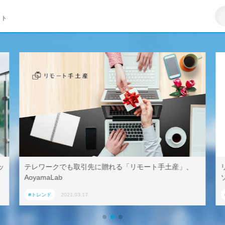
イト
も取引先に贈れる「リモート手土産」、
リモートワークはZ世
ソフト調査
21.03.17
#トレンド
2021.03.23