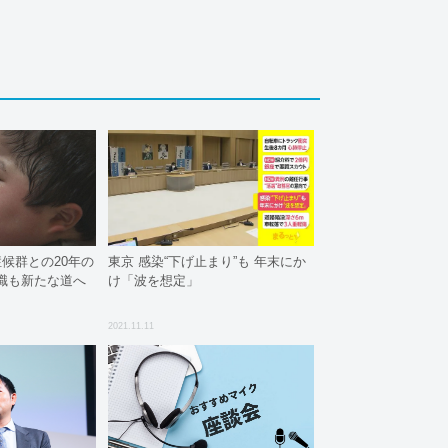
症候群との20年の
東京 感染“下げ止まり”も 年末にか
職も新たな道へ
け「波を想定」
2021.11.11