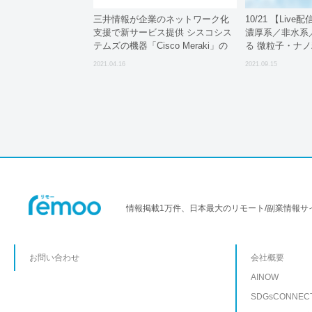
三井情報が企業のネットワーク化
10/21 【Liv
支援で新サービス提供 シスコシス
濃厚系／非水系
テムズの機器「Cisco Meraki」の
る 微粒子・ナ
運用・管理・保守
制御技術 ～厄
2021.04.16
2021.09.15
るためのコツ～
情報掲載1万件、日本最大のリモート/副業情報サ
お問い合わせ
会社概要
AINOW
SDGsCONNEC