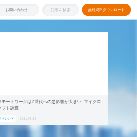
お問い合わせ
無料資料ダウンロード
代への悪影響が大きい–マイクロ
浸透しつつある「リモートワー
キング・ドットコム、2021年
ション」におすすめの国内宿泊
#トレンド
2021.03.17