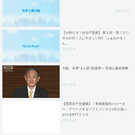
化学工業日報
2022.03.10
【８時だヨ！ゆるIT講座】 第５回：祝！デジ
タルの日！人にやさしいDX「ふぁみかるく
ん」
TECH PLAY
2021.10.04
大阪、兵庫“まん防”初適用へ 宮城も最終調整
2021.04.01
【西田宗千佳連載】「単身家庭向けルータ
ー」でリードするソフトバンクとUQを追い
かけるNTTドコモ
2021.07.01