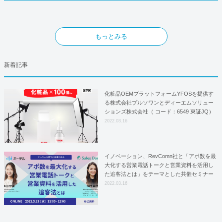
もっとみる
新着記事
化粧品OEMプラットフォームYFOSを提供す
る株式会社プルソワンとディーエムソリュー
ションズ株式会社（ コード：6549 東証JQ）
はYFOSにおけるロジスティクスパートナー
2022.03.16
としての基本合意契約を締結
イノベーション、RevComn社と「アポ数を最
大化する営業電話トークと営業資料を活用し
た追客法とは」をテーマとした共催セミナー
を開催！
2022.03.16