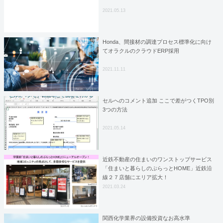
2021.05.13
Honda、間接材の調達プロセス標準化に向け
てオラクルのクラウドERP採用
2021.11.11
セルへのコメント追加 ここで差がつくTPO別
3つの方法
2021.05.14
近鉄不動産の住まいのワンストップサービス
「住まいと暮らしのぷらっとHOME」近鉄沿
線２７店舗にエリア拡大！
2021.03.24
関西化学業界の設備投資なお高水準