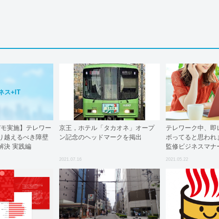
ネス+IT
演デモ実施】テレワー
京王，ホテル「タカオネ」オープ
テレワーク中、即
り越えるべき障壁
ン記念のヘッドマークを掲出
ボってると思われ
解決 実践編
監修ビジネスマナ
2021.07.16
2021.05.22