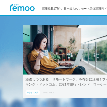
情報掲載1万件、日本最大のリモート/副業情報サ
トワーク」を存分に活用！ブッ
テレワークでも取引先に贈れる「
021年旅行トレンド「ワーケー
AoyamaLab
内宿泊施設5選
#トレンド
2021.03.17