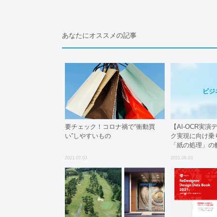
あなたにオススメの記事
ビジ
要チェック！コロナ禍で“衝動買
【AI-OCR実
い”しやすいもの
ク実現に向け乗
「紙の処理」の
2021.07.03
2021.06.03