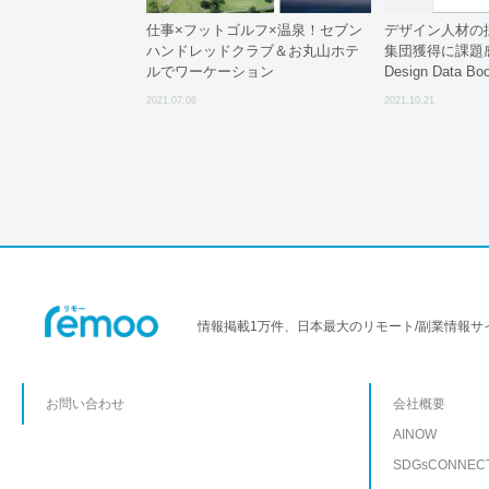
仕事×フットゴルフ×温泉！セブン
デザイン人材の
ハンドレッドクラブ＆お丸山ホテ
集団獲得に課題感。
ルでワーケーション
Design Data 
2021.07.06
2021.10.21
情報掲載1万件、日本最大のリモート/副業情報サ
お問い合わせ
会社概要
AINOW
SDGsCONNEC