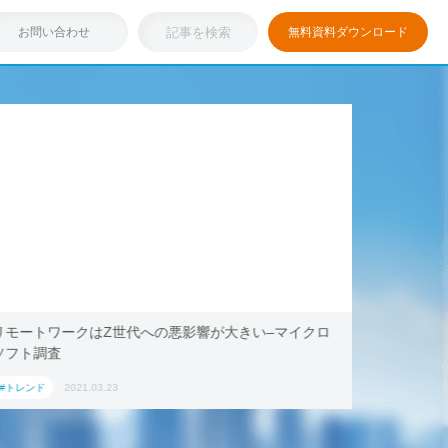
お問い合わせ
無料資料ダウンロード
い–マイクロ
浸透しつつある「リモートワーク」を存分に活用！
キング・ドットコム、2021年旅行トレンド「ワー
ション」におすすめの国内宿泊施設5選
#トレンド
2021.03.17