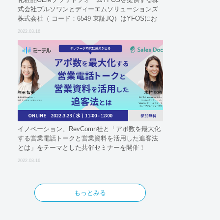
式会社プルソワンとディーエムソリューションズ
株式会社（ コード：6549 東証JQ）はYFOSにお
けるロジスティクスパートナーとしての基本合意
2022.03.16
契約を締結
イノベーション、RevComn社と「アポ数を最大化
する営業電話トークと営業資料を活用した追客法
とは」をテーマとした共催セミナーを開催！
2022.03.16
もっとみる