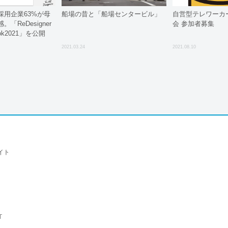
採用企業63%が母
船場の昔と「船場センタービル」
自営型テレワーカ
「ReDesigner
会 参加者募集
Book2021」を公開
2021.03.24
2021.08.10
イト
T