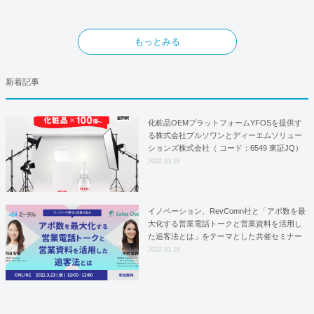
もっとみる
新着記事
化粧品OEMプラットフォームYFOSを提供す
る株式会社プルソワンとディーエムソリュー
ションズ株式会社（ コード：6549 東証JQ）
はYFOSにおけるロジスティクスパートナー
2022.03.16
としての基本合意契約を締結
イノベーション、RevComn社と「アポ数を最
大化する営業電話トークと営業資料を活用し
た追客法とは」をテーマとした共催セミナー
を開催！
2022.03.16