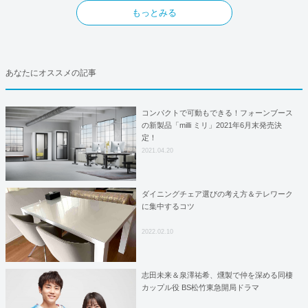
もっとみる
あなたにオススメの記事
コンパクトで可動もできる！フォーンブース
の新製品「milli ミリ」2021年6月末発売決
定！
2021.04.20
ダイニングチェア選びの考え方＆テレワーク
に集中するコツ
2022.02.10
志田未来＆泉澤祐希、燻製で仲を深める同棲
カップル役 BS松竹東急開局ドラマ