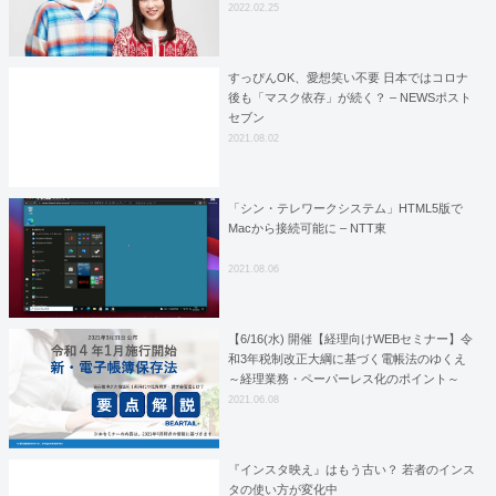
2022.02.25
すっぴんOK、愛想笑い不要 日本ではコロナ
後も「マスク依存」が続く？ – NEWSポスト
セブン
2021.08.02
「シン・テレワークシステム」HTML5版で
Macから接続可能に – NTT東
2021.08.06
【6/16(水) 開催【経理向けWEBセミナー】令
和3年税制改正大綱に基づく電帳法のゆくえ
～経理業務・ペーパーレス化のポイント～
2021.06.08
『インスタ映え』はもう古い？ 若者のインス
タの使い方が変化中