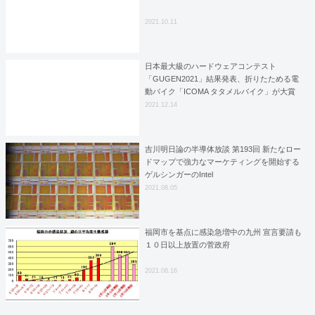
2021.10.11
日本最大級のハードウェアコンテスト
「GUGEN2021」結果発表、折りたためる電
動バイク「ICOMA タタメルバイク」が大賞
2021.12.14
吉川明日論の半導体放談 第193回 新たなロー
ドマップで強力なマーケティングを開始する
ゲルシンガーのIntel
2021.08.05
福岡市を基点に感染急増中の九州 宣言要請も
１０日以上放置の菅政府
2021.08.16